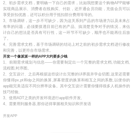
2、初步需求文档，要明确一下自己的需求，比如我想要这个购物APP能够
实现商品展示、消费者在线购买、付款，还开通会员功能，充值会员可以
享受折扣优惠，还可以积分用于抵扣部分费用等等的。
3、市场调研，这一步不可缺少，因为这关系到产品的市场潜力以及未来占
有率的问题，必须要摸透目前已有的产品、搞清楚竞争对手的情况，来估
计自己的想法是否具有可行性，这一环节不可缺少，顺序也不能再往后放
了。
4、完善需求文档，基于市场调研的结论上对之前的初步需求文档进行修改
和完善，以更符合市场需求。
开发一个像派派一样的APP大约要多少钱
1、前期需求规划与信息——你需要制定出一个完整的需求文档,功能文档,
流程图,时序图。
2、交互设计、之后再根据这些设计出完整的UI界面并学会切图,这里还需要
你懂得px,pt和dp之间的换算,屏幕密度的换算和相互之间的系数,以便你的
app能完美适应不同分辨率设备。其中交互设计需要你懂得很多人机操作的
技巧经验,
3、使用ADT之类的开发环境进行app软件开发,
4、需要用到服务器,那你还得掌握相关知识和开发语
开发APP