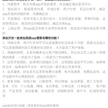
1、沟通需求：双方沟通app开发的需求，并且确定项目是否可行。
2、项目设计：根据需求沟通、市场分析、用户分析、竞品分析等，确定
app开发的功能列表，沟通确定后，
3、开发测试：安排开发人员进行设计，分别完成安卓版、苹果iOS版、运
营管理后台、然后经过详细的测试，确定没有bug。
4、上线运营：把app提交到各大应用市场发布，然后进行项目的运营与维
护。
类似开发一款类似美团app需要有哪些功能？
1、详细分类。用户打开APP可以直接看到生活的各个方面，直接点击进入
可以直接搜索到自己想要的生活部分，大大提高了用户体验。
2、准确的推荐。太多的服务会让用户眼花缭乱，所以在主页上会有一些推
荐的商家，一些是为了促销，一些是为了特别推荐。
3、运营开发团队。如果我们想做好工作，运营团队是必不可少的。如果条
件允许，如果条件不允许，你可以找一家开发公司来开发。
4、会员服务。好会员可以享受免费分发费、每月优惠券、免费品尝等。这
不仅能为平台增加利润，还能留住用户。
5、更多功能。在线订购、订购管理、积分商城、短信界面、第三方登录、
安卓、IOS、个人电脑、网络、支付界面、订单记录、订单处理、、客户购
买、产品管理、折扣套餐、区域管理、经销商管理、商户方、区域管理员
等
app如何进行搭建（简单易学的app制作教程