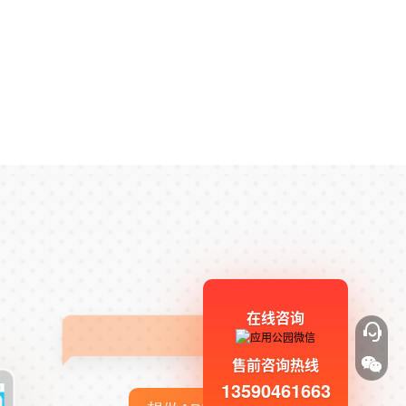
在线咨询
售前咨询热线
13590461663