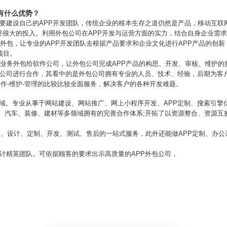
有什么优势？
必要建设自己的APP开发团队，传统企业的根本生存之道仍然是产品，移动互联
要很大的投入。利用外包公司在APP开发与运营方面的实力，结合自身企业需
发外包，让专业的APP开发团队去根据产品要求和企业文化进行APP产品的创
项目。
发业务外包给软件公司，让外包公司完成APP产品的构思、开发、审核、维护的
包公司进行合作，其看中的是外包公司拥有专业的人员、技术、经验，后期为客
制作-维护-管理的比较比较全面服务，解决客户的各种开发难题。
领域。专业从事于网站建设、网站推广、网上小程序开发、APP定制、搜索引
产、汽车、装修、建材等多领域拥有的完善合作体系;开拓了以资源整合、资源互
PP、设计、定制、开发、测试、售后的一站式服务，此外还能做APP定制、办公
计精英团队。可依据顾客的要求出示高质量的APP外包公司，