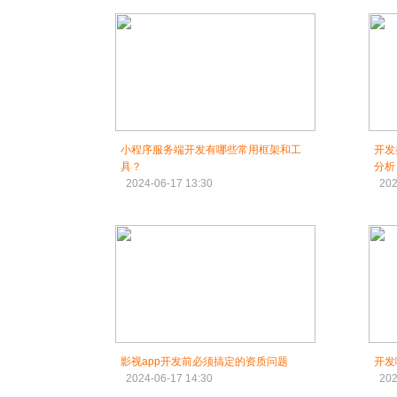
小程序服务端开发有哪些常用框架和工
开发
具？
分析
2024-06-17 13:30
202
影视app开发前必须搞定的资质问题
开发
2024-06-17 14:30
202