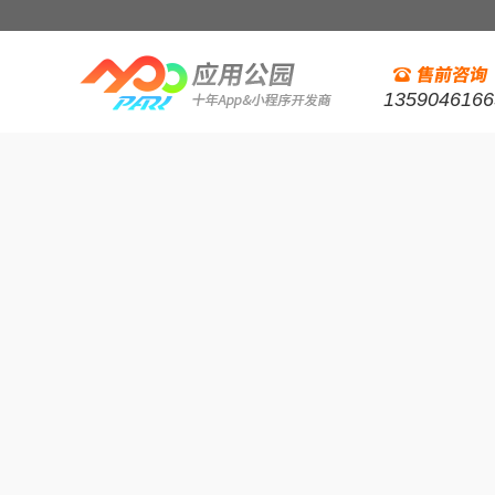
1359046166