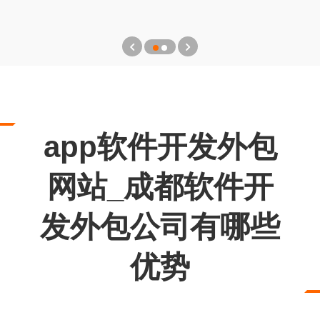
app软件开发外包
网站_成都软件开
发外包公司有哪些
优势