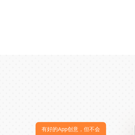
有好的App创意，但不会