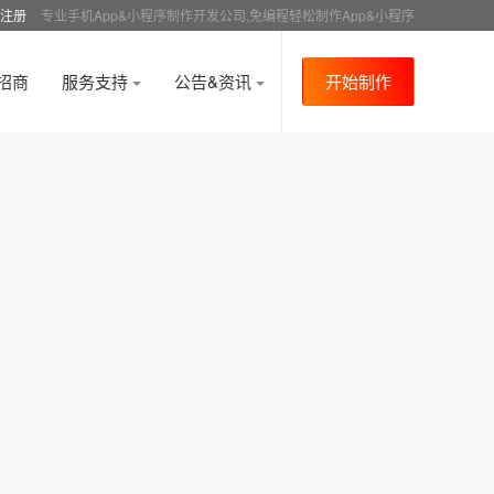
注册
专业手机App&小程序制作开发公司,免编程轻松制作App&小程序
招商
服务支持
公告&资讯
开始制作