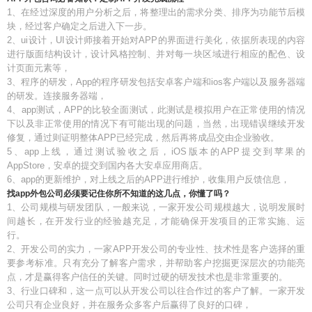
1、在经过深度的用户分析之后，将整理出的需求分类、排序为功能节后模
块，经过客户确定之后进入下一步。
2、ui设计，UI设计师接着开始对APP的界面进行美化，依据所表现的内容
进行版面结构设计，设计风格控制、并对每一块区域进行相应的配色、设
计页面元素等，
3、程序的研发，App的程序研发包括安卓客户端和ios客户端以及服务器端
的研发。连接服务器端，
4、app测试，APP的比较全面测试，此测试是模拟用户在正常使用的情况
下以及非正常使用的情况下有可能出现的问题，当然，出现错误继续开发
修复，通过则证明整体APP已经完成，然后再将成品交由企业验收。
5、app上线，通过测试验收之后，iOS版本的APP提交到苹果的
AppStore，安卓的提交到国内各大安卓应用商店。
6、app的更新维护，对上线之后的APP进行维护，收集用户反馈信息，
找app外包公司必须要记住你所不知道的这几点，你懂了吗？
1、公司规模与研发团队，一般来说，一家开发公司规模越大，说明发展时
间越长，在开发行业的经验越充足，才能确保开发项目的正常实施、运
行。
2、开发公司的实力，一家APP开发公司的专业性、技术性是客户选择的重
要参考标准。只有充分了解客户需求，并帮助客户挖掘更深层次的功能亮
点，才是赢得客户信任的关键。同时过硬的研发技术也是非常重要的。
3、行业口碑和，这一点可以从开发公司以往合作过的客户了解。一家开发
公司只有企业良好，并在服务众多客户后赢得了良好的口碑，