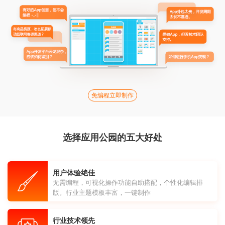
免编程立即制作
选择应用公园的五大好处
用户体验绝佳
无需编程，可视化操作功能自助搭配，个性化编辑排
版。行业主题模板丰富，一键制作
行业技术领先