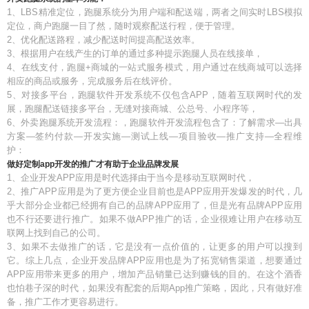
1、LBS精准定位，跑腿系统分为用户端和配送端，两者之间实时LBS模拟
定位，商户跑腿一目了然，随时观察配送行程，便于管理。
2、优化配送路程，减少配送时间提高配送效率。
3、根据用户在线产生的订单的通过多种提示跑腿人员在线接单，
4、在线支付，跑腿+商城的一站式服务模式，用户通过在线商城可以选择
相应的商品或服务，完成服务后在线评价。
5、对接多平台，跑腿软件开发系统不仅包含APP，随着互联网时代的发
展，跑腿配送链接多平台，无缝对接商城、公总号、小程序等，
6、外卖跑腿系统开发流程：，跑腿软件开发流程包含了：了解需求—出具
方案—签约付款—开发实施—测试上线—项目验收—推广支持—全程维
护：
做好定制app开发的推广才有助于企业品牌发展
1、企业开发APP应用是时代选择由于当今是移动互联网时代，
2、推广APP应用是为了更方便企业目前也是APP应用开发爆发的时代，几
乎大部分企业都已经拥有自己的品牌APP应用了，但是光有品牌APP应用
也不行还要进行推广。如果不做APP推广的话，企业很难让用户在移动互
联网上找到自己的公司。
3、如果不去做推广的话，它是没有一点价值的，让更多的用户可以搜到
它。综上几点，企业开发品牌APP应用也是为了拓宽销售渠道，想要通过
APP应用带来更多的用户，增加产品销量已达到赚钱的目的。在这个酒香
也怕巷子深的时代，如果没有配套的后期App推广策略，因此，只有做好准
备，推广工作才更容易进行。