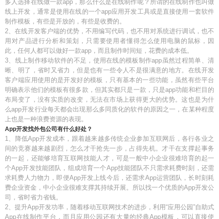
多人选择在线做一款app，那么什么是在线制作呢？所谓的在线制作也叫做
线上开发，通常是使用在线的一个app应用开发工具或是直接使用一套软件
制作模板，有些是开放的，有些是收费的。
2、在线开发客户端的优势，不用编写代码，也不用对系统进行调试，也不
用对产品进行分析和策划，只需要使用者懂得怎么使用电脑的鼠标，因
此，任何人都可以做好一款app，而且制作时间短，花费的成本低。
3、线上制作移动软件的不足，使用在线的模板制作app虽然过程简单、清
晰、明了，省时又省力，但是也有一些令人不是很满意的地方。在线开发
客户端应用使用的是开发好的模板，只有基本的一些功能，虽然有些平台
明确表示他们的模板有很多款，但其实都只是一款，只是app功能和栏目的
布局变了，没有实质的改变，无法在市场上获得更大的优势。这也是为什
么app开发行业每天都会出现那么多同质化的软件的原因之一，在某种程度
上也是一种浪费资源的表现。
App开发找外包公司有什么好处？
1、降低App开发成本，跟着越来越多传统企业参加互联网后，各行各业之
间的竞赛越来越剧烈，怎么才干抢先一步，占得先机。才干在支撑起事务
的一起，还能够培育互联网技能人才，可是一般中小企业很难培育的起一
个App开发技能团队，组成培育一个App技能团队不只需求耗费时刻，还需
求耗费人力物力，即便App开发上线今后，还需求App运营团队，长时刻耗
费企业资金，中小企业很难支撑其持续开展。所以找一个优质的App开发公
司，省时省力省钱。
2、提升App开发功率，随着移动互联网技术的进步，利用“应用公园”自助式
App在线制作平台，而且应用公园还有大量的经典App模板，可以直接使