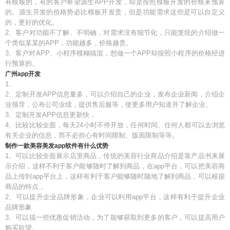
有模板的，有的客户希望源生APP开发，却是按照模板开发的价格来预算
的。源生开发的价格势必比模板开发贵，但是功能需求这些是可以自定义
的，更好的优化。
2、客户对功能不了解、不明确，对需求没有细节化，只能笼统的介绍做一
个类似某某的APP，功能越多，价格越贵。
3、客户对APP、小程序模糊搞混，想做一个APP却按照小程序的价格经进
行预算的。
广州app开发
1、
2、定制开发APP信息量多，可以介绍自己的企业，发布企业新闻，介绍企
业领导，公布公司业绩，提供售后服等，使更多用户知道并了解企业。
3、定制开发APP信息更新快，
4、比较比较全面，每天24小时不停开放，任何时间、任何人都可以去浏览
有关企业的信息，而不必担心有时间限制、版面限制等等。
制作一款美容美发app软件有什么优势
1、可以比较全面展示店里商品，传统的美容行业商品介绍是靠产品书来展
示介绍，这样不利于客户能够随时了解到商品，在app平台，可以把美容商
品上传到app平台上，这样有利于客户能够随时随地了解到商品，可以根据
商品的特点，
2、可以提升企业品牌形象，企业可以利用app平台，这样有利于提升企业
品牌形象
3、可以搞一些优惠促销活动，为了能够获取到更多的客户，可以提高用户
购买欲望。