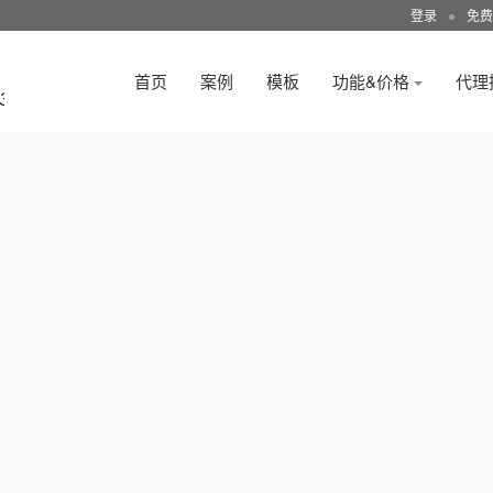
登录
●
免费
首页
案例
模板
功能&价格
代理
3