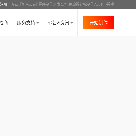
注册
专业手机App&小程序制作开发公司,免编程轻松制作App&小程序
招商
服务支持
公告&资讯
开始制作