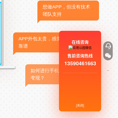
想做APP，但没有技术
团队支持
APP外包太贵，感觉不
在线咨询
靠谱
售前咨询热线
13590461663
如何进行手机APP商业
变现？
[关闭]