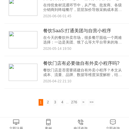
在传统食材流通环节中，从产地、批发商、各级
分销商到终端餐厅，层层加价导致采购成本居高
不下。为此，越来越多的餐饮连锁品牌与食材企
2026-06-06 01:45
业开始关注并投入自建食材供应链APP的建设
中，试图以数字化手段打通产、供、销全链路，
真正实现“产地直采、降本增效、利润自留”。
餐饮SaaS:打通美团与自营小程序
在今天的餐饮外卖市场，很多餐厅面临一个两难
选择：一边是美团、饿了么等大平台带来的海量
客源，一边是不断上涨的佣金和难以积累的私域
2026-05-14 19:50
流量。与此同时，基于小程序的自营外卖渠道成
本更低、客户归属感更强，但缺流量、缺订单。
如何让两者不再割裂？餐饮SaaS系统正成为连接
餐饮门店有必要做自有外卖小程序吗?
两者的关键桥梁。
餐饮门店是否需要搭建自有外卖小程序？本文从
成本、流量、品牌、数据等维度深度解析，结合
真实案例与行业趋势，为餐饮商家提供决策参
2026-04-22 21:10
考。
1
2
3
4
...
276
>
>>
立即注册
案例
电话咨询
立即咨询