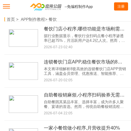
--免编程制作App
注册
首页
>
APP制作教程
>
餐饮
餐饮门店小程序,哪些功能是市场刚需不能少?
据行业数据显示，餐饮行业扫码点餐小程序渗透
率已超75%，月活跃用户达4.2亿人次。然而，功
能同质化、稳定性不足等问题仍困扰着众多商
2026-07-23 02:40
家。本文将从餐饮门店小程序的刚需功能出发，
结合真实案例与数据，解析如何通过功能设计实
现降本增效与用户留存。
连锁餐饮门店APP,稳住餐饮市场的8套营销工具
本文将详细解析8套高效的连锁餐饮门店APP营销
工具，涵盖会员管理、优惠推送、智能推荐、社
区运营等多个维度，助力餐饮企业实现数字化转
2026-07-20 02:05
型与业绩增长。
自助餐核销麻烦,小程序扫码验券无需人工
自助餐因其菜品丰富、选择丰富，成为许多人聚
餐、宴请的首选。然而，传统自助餐核销流程却
常常让顾客和商家都头疼不已——顾客需排队等
2026-07-04 22:05
待人工核销，商家则要投入大量人力处理券码、
核对信息，效率低下且容易出错。面对传统核销
的这些难题，自助餐小程序应运而生，带来了全
一家小餐馆做小程序,月营收提升40%
新的解决方案。