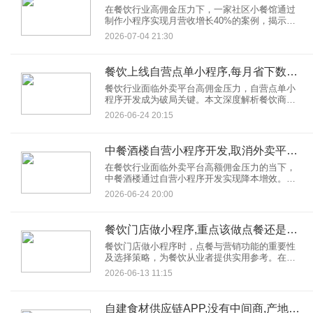
在餐饮行业高佣金压力下，一家社区小餐馆通过
制作小程序实现月营收增长40%的案例，揭示扫
码点餐、会员体系、裂变营销三大核心策略，为
2026-07-04 21:30
中小餐饮商家提供可复制的数字化转型方案。
餐饮上线自营点单小程序,每月省下数千外卖佣金
餐饮行业面临外卖平台高佣金压力，自营点单小
程序开发成为破局关键。本文深度解析餐饮商家
如何通过上线自营小程序，实现零佣金外卖、提
2026-06-24 20:15
升翻台率、沉淀私域流量，并附低成本开发方案
与成功案例，助力餐饮品牌降本增效。
中餐酒楼自营小程序开发,取消外卖平台省下三成佣金
在餐饮行业面临外卖平台高额佣金压力的当下，
中餐酒楼通过自营小程序开发实现降本增效。本
文深度解析自营小程序如何助力酒楼节省三成佣
2026-06-24 20:00
金，同时通过私域运营提升复购率，结合成功案
例与开发成本指南，为餐饮从业者提供实战参
考。
餐饮门店做小程序,重点该做点餐还是营销功能?
餐饮门店做小程序时，点餐与营销功能的重要性
及选择策略，为餐饮从业者提供实用参考。在开
发小程序过程中，不少餐饮从业者陷入纠结：餐
2026-06-13 11:15
饮小程序究竟该重点打造点餐功能，还是营销功
能呢？
自建食材供应链APP,没有中间商,产地拿货利润全部自留