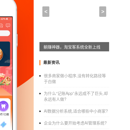
webapp有哪些应用_个
<
>
2021-02-03 18:30:00
来自于
应用公园
我想自己做个app,用于自己项目上
1、你需要做可行性分析。包括软硬件、时
躺赚神器，淘宝客系统全新上线
行的可行性。
最新资讯
2、为数不多步确认完后，如果是自己做，
有哪些功能，各功能的详细说明都需要分析透
很多商家做小程序,没有转化路径等
于白做
为什么“记账App”永远成不了巨头,却
3、传统的需求设计（保障完整的业务流程
永远有人做?
的搭建及选购，应用商城的注册相关等等事项
AI数据分析系统,适合哪些中小商家?
4、开发、测试。
企业为什么要开始考虑AI管理系统?
5、发布上线