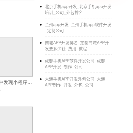
功开辟无限广阔的移动互联网市场。 核心应
北京手机app开发_北京手机app开发
培训_公司_外包排名
日历，或者是莱卡相机。核心应用对用户的黏
开发
的到了很大程度上的发展，对于用户来说要
兰州app开发_兰州手机app软件开发
_定制公司
定制制作APP在基本内容中，相比企业介绍，
哪些应用：
商城APP开发排名_定制商城APP开
发要多少钱_费用_教程
成都手机APP软件开发公司_成都
APP开发_制作_公司
大连手机APP开发外包公司_大连
如何从现有业务中发现小程序机会?
APP制作_开发_外包_公司
0