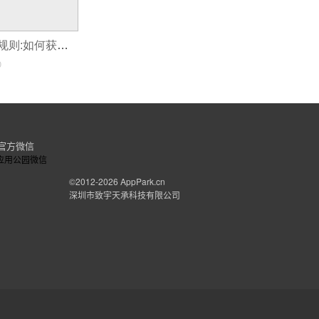
小程序平台的潜规则:如何获得官方流量扶持?
0
官方微信
©2012-2026
AppPark.cn
深圳市致宇天承科技有限公司