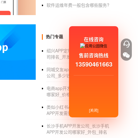
软件运维年费一般包含哪些服务?
对于自己开发使用，重点在于你的开发技
销售人员用的app有哪些
有哪些适合销售业务人员，提高工作效率使
热门专题
在线咨询
应用,到客户公司附近摇一摇，可能会有意外的
绍兴APP定制_绍兴APP定制开发公
3.百度地图：初次拜访客户时会有很大帮
售前咨询热线
司排名_开发托管_外包公司
13590461663
4.Quick Voice：拜访客户时录下重要
同城交友app制作_同城交友app制作
公司_多少钱_外包
6.客户笔记：目前非常流行的个人管理工
电商app开发团队_电商app开发团队
7.大众点评：请客户吃饭找餐馆，怎么少
哪家好_价格
8.CamScanner+：把你的手机变成
类似小红书APP开发_类似小红书
[关闭]
APP开发需要多少钱
专业
手机app开发公司
_1
长沙手机APP开发公司_长沙手机
是国内为数不多的
APP开发公司
商，国内
APP开发公司哪家好_外包_排名
的app商业化应用理念，实战了上千个商业化a