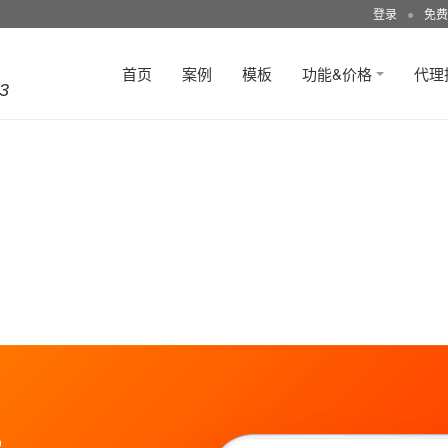
登录
●
免费
首页
案例
模板
功能&价格
代理
3