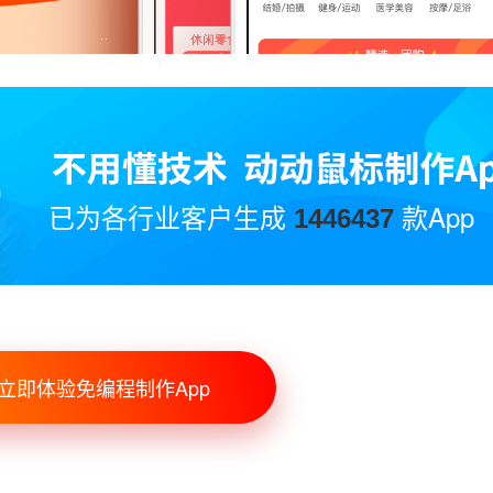
已为各行业客户生成
款App
1446437
立即体验免编程制作App