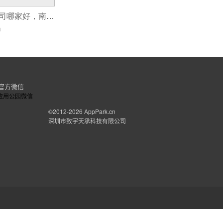
南京APP开发公司哪家好，南京APP开发价格？零编程5分钟快速制作
0
官方微信
©2012-2026
AppPark.cn
深圳市致宇天承科技有限公司