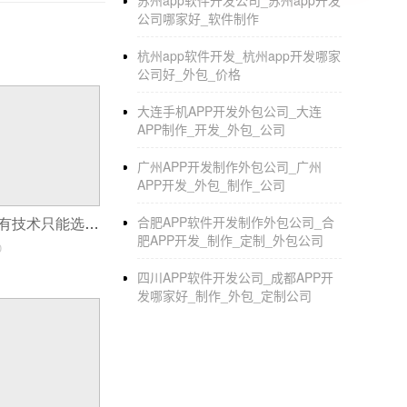
苏州app软件开发公司_苏州app开发
看自己对于编程这个工作的接受程度怎么样。
公司哪家好_软件制作
做iOS开发，不过我那时候就是报了iOS培
杭州app软件开发_杭州app开发哪家
很多时间，但是也没学到什么东西。总之就是
公司好_外包_价格
南江老师，袁峥老师，王红元老师都很牛，他们的
大连手机APP开发外包公司_大连
APP制作_开发_外包_公司
广州APP开发制作外包公司_广州
如何从零开始学
安卓App开发
APP开发_外包_制作_公司
合肥APP软件开发制作外包公司_合
长沙APP开发没有技术只能选择外包公司？看看这个APP新模式再做选择
如果从目的上来说的话!我有2个建议; 1、
肥APP开发_制作_定制_外包公司
0
做排版。 2、用
应用公园
APP开发制作平台，
四川APP软件开发公司_成都APP开
过以上2点都要求你有自己网络空间来存储新闻内
发哪家好_制作_外包_定制公司
→j2EE→安卓开发。 这个学习周期出长了自