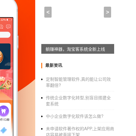
如何从零开始学安卓App
<
>
2021-01-30 13:30:00
来自于
应用公园
新闻app平台有哪些?
躺赚神器，淘宝客系统全新上线
传统web门户网站几乎都做了app抢占市
最新资讯
这些内容提供方依靠资讯内容的强大运营，
定制智能管理软件,真的能让公司效
源及书籍订阅的“网易云阅读”，报刊、也有部分
率翻倍?
再就是有一批做个性化订阅的应用，如冲浪
传统企业数字化转型,别盲目搭建全
户阅读
套系统
新闻类app开发
很多，随便找个第三方应用
中小企业数字化软件该怎么做?
并不完全，LZ可以自己再去尝试搜索下自己需
未申请软件著作权的APP,上架应用商
店容易被直接下架