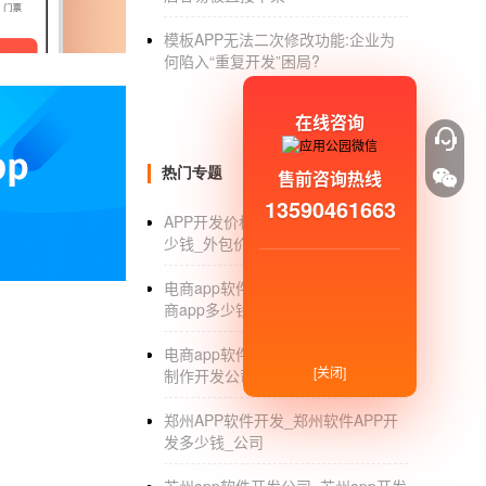
模板APP无法二次修改功能:企业为
何陷入“重复开发”困局?
企业开发APP后如何去运营维护
在线咨询
会产生自然下载。
热门专题
售前咨询热线
做内容
13590461663
APP开发价格_开发个手机APP要多
这是企业内部必须得做的事，想要让用户
少钱_外包价格_报价单
以吸引用户，黏住用户。
电商app软件开发_开发一个手机电
商app多少钱_报价
一款成功的
企业APP开发
应用，需要充分
在于它的不确定性。要记得的是：运营的核心
电商app软件制作开发_电商app软件
[关闭]
制作开发公司_价格
我对
开发手机APP
很感兴趣，可以去参加
郑州APP软件开发_郑州软件APP开
发多少钱_公司
兴趣是较好的老师，如果你真的对Andro