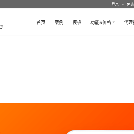
登录
●
免费
首页
案例
模板
功能&价格
代理
3