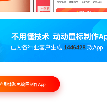
已为各行业客户生成
款App
1446428
立即体验免编程制作App