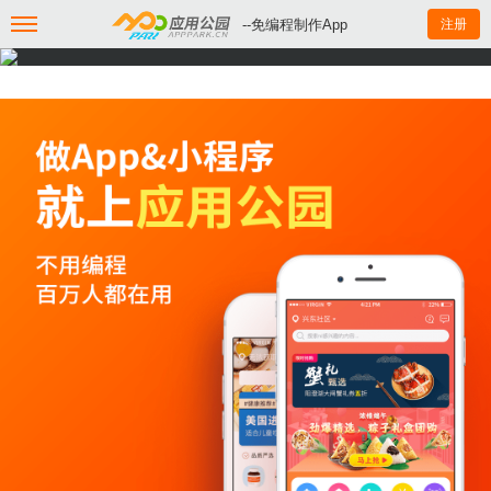
--免编程制作App
注册