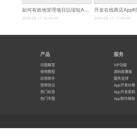
如何有效地管理项目以缩短App的开发周期
2024-05-17 16:40:00
2024-05-17 17:00:00
产品
服务
问题解答
VIP功能
使用教程
源码部署版
应用助手
服务支持
使用协议
App开发价格
热门标签
App开发案例
热门专题
App制作模板