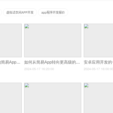
虚拟试衣间APP开发
app程序开发报价
如何选择最适合我的简易App开发平台？
如何从简易App转向更高级的定制开发
2024-05-17 16:20:00
2024-05-17 16:00:0