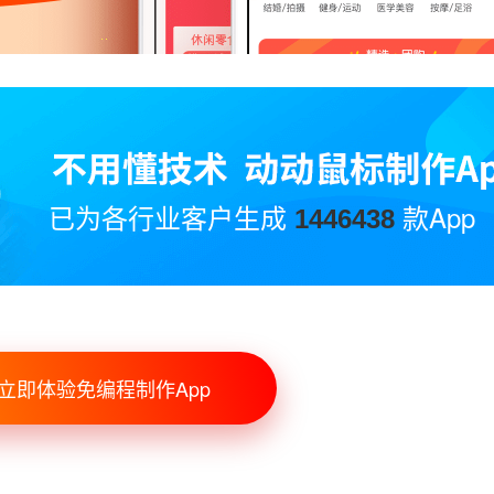
已为各行业客户生成
款App
1446438
立即体验免编程制作App