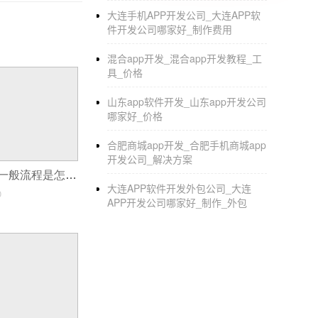
大连手机APP开发公司_大连APP软
件开发公司哪家好_制作费用
优衣库虚拟试衣间APP开发
混合app开发_混合app开发教程_工
虚拟试衣间APP开发
公司专家称，2015
具_价格
件，但是其市场效果就不理想，所以此次事件营
山东app软件开发_山东app开发公司
优衣库的虚拟试衣间中，用户能够通过选择与
哪家好_价格
还能调整模特的身高、体重、肩宽等十多项指
合肥商城app开发_合肥手机商城app
网购产品的体验问题。使得线下实体店市场的
开发公司_解决方案
时尚，无一不冲击着线下购物。虚拟试衣间AP
安卓应用开发的一般流程是怎样的？
大连APP软件开发外包公司_大连
物理特性，比如“如何避免系统和模型的人物僵
0
APP开发公司哪家好_制作_外包