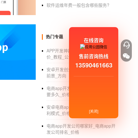
软件运维年费一般包含哪些服务?
服装微商城
app软件开发
有哪些功能
热门专题
在线咨询
APP开发神器_APP开发要多少钱_报
售前咨询热线
价_教程_公司
1、专属微商城
13590461663
安卓开发创业_安卓开发如何创业_
简单开店，一分钟就能开启你的微商城
前景_方向
3、雷达扫客
电商app开发时间_电商app开发周期
要多久_价格
锁定国内200万服装店主、微商，展现比
4、国内服装求货，精准推送
安卓电商app开发_安卓电商app的盈
[关闭]
利模式_价格
较符合你的求货信息，自动推送给你
电商app开发公司哪家好_电商app开
6、线下加客，过客变客户
发公司排名_价格