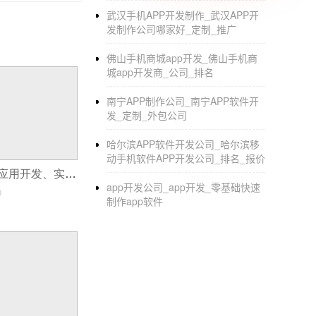
扫码加客，翻倍送同采购需求的客户
武汉手机APP开发制作_武汉APP开
发制作公司哪家好_定制_推广
7、足迹抓客
佛山手机商城app开发_佛山手机商
谁在你店铺看了什么，一览无遗，一键捕
城app开发商_公司_排名
8、锁粉神器
南宁APP制作公司_南宁APP软件开
发_定制_外包公司
轻松助您添加真实的对您感兴趣的客户
哈尔滨APP软件开发公司_哈尔滨移
动手机软件APP开发公司_排名_报价
广州
软件开发公司推荐
,
广州app开发
提供即时服务的应用开发、实时定位与交流
app开发公司_app开发_零基础快速
0
制作app软件
企业想要开发软件自然少不了要找专业靠谱
得天独厚的资源优势，有app软件开发需求的
评估报价。正规专业的app开发公司，拥有靠谱
验丰富，专业提供各行业app开发服务，涵盖
电
询app开发、医疗app开发、求职招聘app开发
要找一家专业靠谱的app公司。应用公园就是