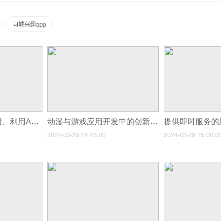
同城兴趣app
创建创新的娱乐应用、利用AR和VR技术
动漫与游戏应用开发中的创新设计与开发技术
2024-03-29 14:45:00
2024-03-29 15:00:0