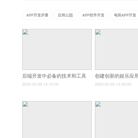
APP开发步骤
应用公园
APP软件开发
电商APP开发
后端开发中必备的技术和工具
2024-03-29 14:15:00
2024-03-29 14:30:00