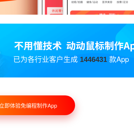
已为各行业客户生成
款App
1446431
立即体验免编程制作App