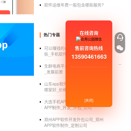
软件运维年费一般包含哪些服务?
还需要有丰富的经验，所以直接点的方法可
通过三点来选择适合的开发团队：需要一
评估案例整体实力
在线咨询
热门专题
无论是大型APP开发公司还是小型的AP
售前咨询热线
可以赚钱的app_可以赚钱的app有哪
些_手机软件
研发能力
13590461663
必须有专门的研发团队，研发出创新的功能
生鲜电商平台_生鲜电商平台有哪些
_发展前景
选择专业的
APP开发外包公司
相比企业自
山东app软件开发_山东app开发公司
成本。而且专业定制开发，相对来说比套用模
哪家好_价格
商城app开发定制外包哪家公司好
[关闭]
大连手机APP开发外包公司_大连
APP制作_开发_外包_公司
商城app开发定制是根据客户实际的功能需
量保障，售后无忧。商城app开发定制外包需要
郑州APP软件开发外包公司_郑州
APP软件制作_定制公司
挑选
app外包开发公司
？商城app开发公司挑选