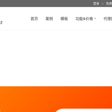
登录
●
免费
首页
案例
模板
功能&价格
代理
3