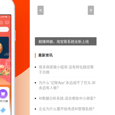
APP自建_定制一个app
<
>
2021-01-17 20:45:00
来自于
应用公园
做一个手机APP需要大概多少钱？
如果一个APP有十万用户，盈利的方式会
躺赚神器，淘宝客系统全新上线
个人或者企业没有开发技术，都是通过外包公
最新资讯
App开发受4个因素影响：复杂和精细程度
发的价格大概为几万到几十万不等。
很多商家做小程序,没有转化路径等
于白做
为什么“记账App”永远成不了巨头,却
另外，APP还分ios系统和Android系
永远有人做?
以上是定制开发APP所需要的成本。但是
AI数据分析系统,适合哪些中小商家?
技术就可以实现，比如商领云的saas系统。
企业为什么要开始考虑AI管理系统?
深圳游戏
APP定制开发公司
哪家好