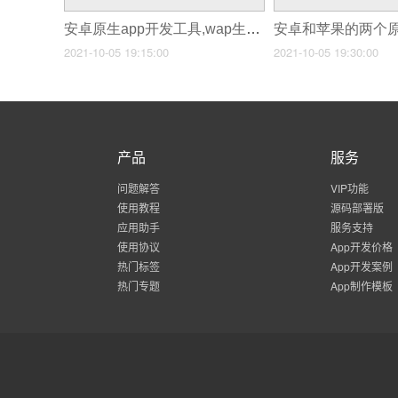
安卓原生app开发工具,wap生成app
2021-10-05 19:15:00
2021-10-05 19:30:00
产品
服务
问题解答
VIP功能
使用教程
源码部署版
应用助手
服务支持
使用协议
App开发价格
热门标签
App开发案例
热门专题
App制作模板