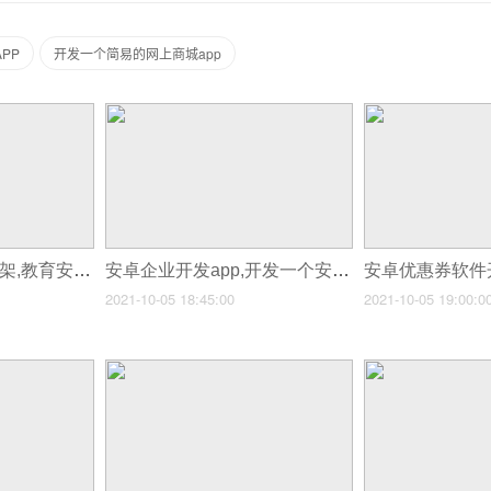
PP
开发一个简易的网上商城app
安卓主流app开发框架,教育安卓app开发
安卓企业开发app,开发一个安卓app多少钱
2021-10-05 18:45:00
2021-10-05 19:00:0