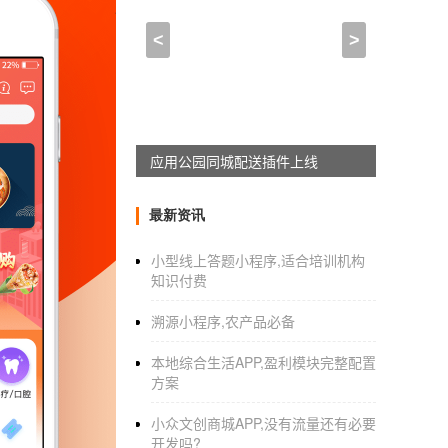
安卓app开发前期准备 安
<
>
2021-01-12 11:00:00
来自于
应用公园
成都有哪家公司做
APP开发培训
的？
iOS开发跟安卓开发，
应用公园同城配送插件上线
以上两个方向就是现在
APP开发主流
，但是作
最新资讯
优先建议你选择就业压力小，需求量比较大的i
小型线上答题小程序,适合培训机构
而且学习难度来说，iOS开发入门基础C语言只
知识付费
对iOS开发的进展以及学习能力很容易就能掌握
溯源小程序,农产品必备
相反安卓是入门简单，深入难，找工作需求的
本地综合生活APP,盈利模块完整配置
方案
小众文创商城APP,没有流量还有必要
开发吗?