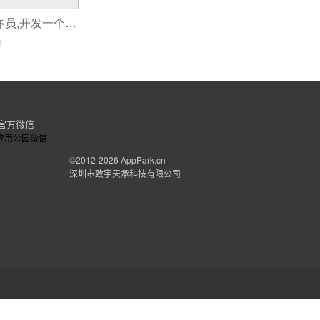
app开发软件程序员,开发一个新闻端app多少钱
0
官方微信
©2012-2026
AppPark.cn
深圳市致宇天承科技有限公司