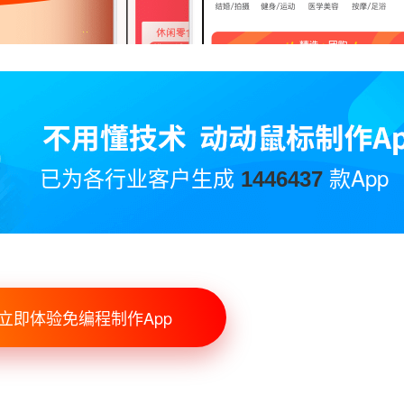
已为各行业客户生成
款App
1446437
立即体验免编程制作App