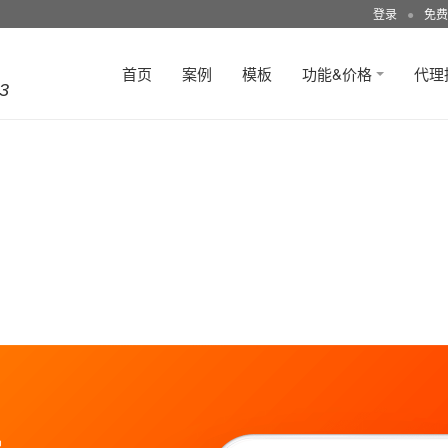
登录
●
免费
首页
案例
模板
功能&价格
代理
3