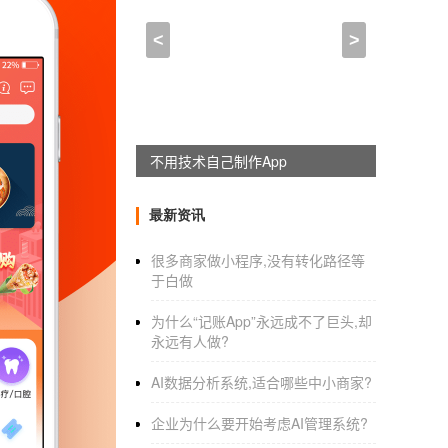
app的市场开拓_小男孩开发
<
>
2021-01-11 20:00:00
来自于
应用公园
做儿童读物 App 的开发者为什么只会
美国的儿童读物非常丰富，有历史，有现
躺赚神器，淘宝客系统全新上线
虽然美国历史不长，但是美国的历史里面有很
最新资讯
常生活里面的点点滴滴都可以写出人和人之间
很多商家做小程序,没有转化路径等
于白做
国内没有这些作品的原因很多吧，不知道哪些
为什么“记账App”永远成不了巨头,却
内容的鉴别能力都是原因。其实国内的创作人
永远有人做?
述日常生活的作品无法欣赏，更导致了这个市
AI数据分析系统,适合哪些中小商家?
另外讲故事只是做app的简单方式，不能开拓更
企业为什么要开始考虑AI管理系统?