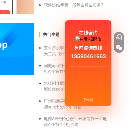
软件运维年费一般包含哪些服务?
影视类APP开发存在什么问题？
情节的跌宕起伏，想必是个常客，可以看出
在线咨询
的是自己的作品享有的权利。为了保持对版权
热门专题
作者的利益，同时也避免了一系列复杂的侵权。
售前咨询热线
安卓开发聊天工具_安卓开发即时聊
解用户的喜好，这种运营模式能够抓住用户的
天工具_软件_教程_功能
13590461663
网带来了很多商机，手机APP软件几乎成了家
同城app制作费用_制作一个同城手
地拓展网络市场，从而巩固产品在竞争市场中
机APP软件费用是多少_价格
目前
手机APP开发
市场环境
怎样制作同城维修app软件_制作同
城维修app软件
截止到2013年3月，手机客户端会像
户端开发
服务的企业不多，造价高，开发周
[关闭]
广州电商导购app开发_广州电商导
是企业移动互联网的身份证，是企业抢占未来
购app开发公司_价格
动互联网为企业带来更多的财富迅速快捷、低
电商APP开发报价_开发制作一个电
户。 二、及时获取必要信息；获取更多优惠
商APP多少钱_价格