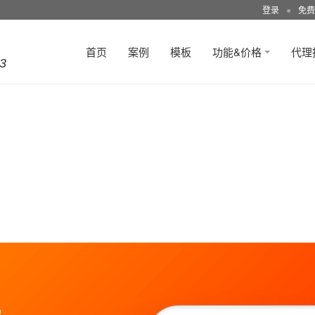
登录
●
免费
首页
案例
模板
功能&价格
代理
3