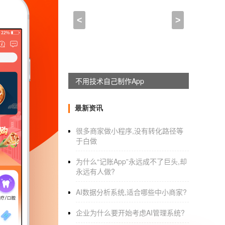
应用公园做点餐app_app
<
>
2020-12-16 11:45:00
来自于
应用公园
共享篮球
App开发
，打篮球不用随身
而现在，一键租篮球超级方便快捷。 大量篮
不用技术自己制作App
借球、带球人先走以及随身物品存放等麻烦，
风防水，适用于室外场景；低成本设计，可快速
最新资讯
租球人能够按照规定还球，柜子上方安放了一
很多商家做小程序,没有转化路径等
享！
于白做
苹果APP开发
哪家好啊？
为什么“记账App”永远成不了巨头,却
永远有人做?
AI数据分析系统,适合哪些中小商家?
现在有很多可以在线制作app的平台啊，而且很
你只是做的玩 或者要求没那么高，基本的功能
企业为什么要开始考虑AI管理系统?