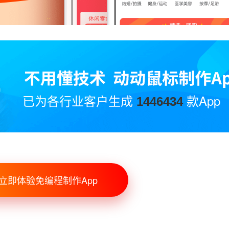
已为各行业客户生成
款App
1446434
立即体验免编程制作App