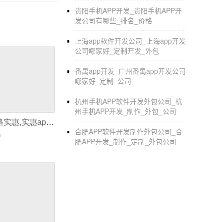
贵阳手机APP开发_贵阳手机APP开
以往在用餐高峰期间,店内人手不足，同时高峰
发公司有哪些_排名_价格
一个消费者，同时开店需要精打细算,能省既是赚
上海app软件开发公司_上海app开发
对比:通过对订餐及推广,做全程标准化运作,既
公司哪家好_定制开发_外包
番禺app开发_广州番禺app开发公司
哪家好_定制_公司
杭州手机APP软件开发外包公司_杭
州手机APP开发_制作_外包_公司
商城app开发价格实惠,实惠app开发
合肥APP软件开发制作外包公司_合
0
肥APP开发_制作_定制_外包公司