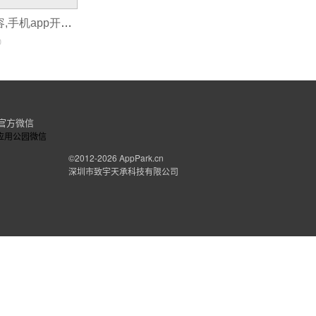
商城app开发内容,手机app开发质量
0
官方微信
©2012-2026
AppPark.cn
深圳市致宇天承科技有限公司