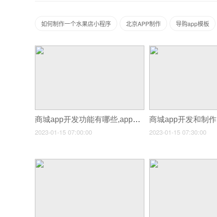
如何制作一个水果店小程序
北京APP制作
导购app模板
商城app开发功能有哪些,app开发商城优势
2023-01-15 07:00:00
2023-01-15 07:30:00