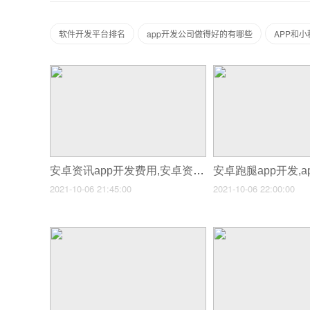
软件开发平台排名
app开发公司做得好的有哪些
APP和
安卓资讯app开发费用,安卓资讯app开发多少钱
2021-10-06 21:45:00
2021-10-06 22:00:00