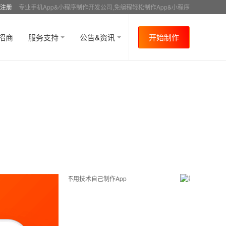
注册
专业手机App&小程序制作开发公司,免编程轻松制作App&小程序
招商
服务支持
公告&资讯
开始制作
首页
行业资讯
APP成功案例
资讯详情
>
>
>