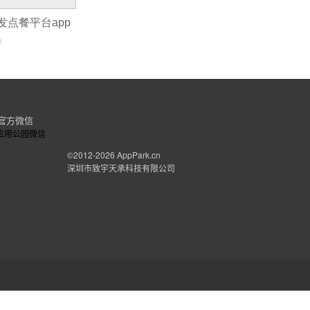
开发点餐平台app
0
官方微信
©2012-2026
AppPark.cn
深圳市致宇天承科技有限公司