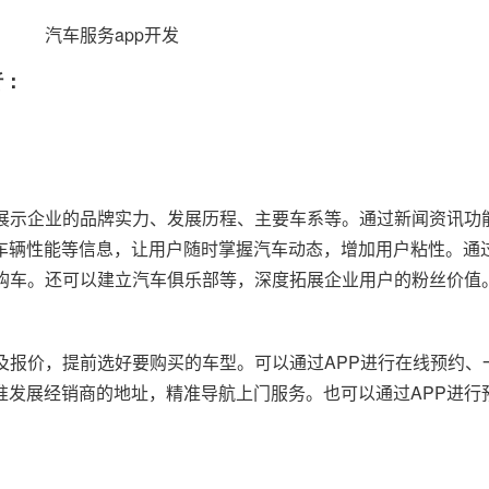
析：
合展示企业的品牌实力、发展历程、主要车系等。通过新闻资讯功
车辆性能等信息，让用户随时掌握汽车动态，增加用户粘性。通
成购车。还可以建立汽车俱乐部等，深度拓展企业用户的粉丝价值
及报价，提前选好要购买的车型。可以通过APP进行在线预约、
准发展经销商的地址，精准导航上门服务。也可以通过APP进行