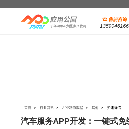
1359046166
首页
行业资讯
APP制作教程
其他
资讯详情
>
>
>
>
汽车服务APP开发：一键式免