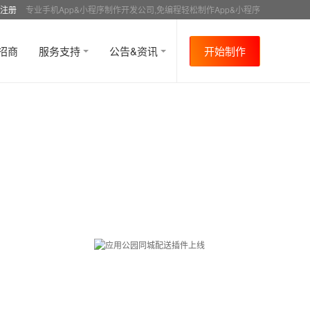
注册
专业手机App&小程序制作开发公司,免编程轻松制作App&小程序
招商
服务支持
公告&资讯
开始制作