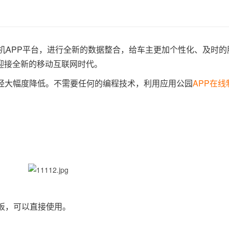
手机APP平台，进行全新的数据整合，给车主更加个性化、及时
迎接全新的移动互联网时代。
已经大幅度降低。不需要任何的编程技术，利用应用公园
APP在
板，可以直接使用。