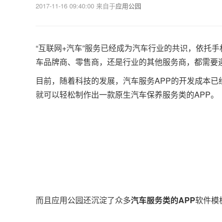
2017-11-16 09:40:00
来自于
应用公园
“互联网+汽车”服务已经成为汽车行业的共识，依托
车品牌商、零售商，还是行业的其他服务商，都需要
目前，随着科技的发展，汽车服务APP的开发成本
就可以轻松制作出一款原生汽车保养服务类的APP。
而且应用公园还沉淀了众多
汽车服务类的APP
软件模