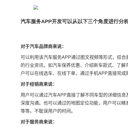
汽车服务APP开发可以从以下三个角度进行分
对于汽车品牌商来说：
可以利用该汽车服务APP通过图文视频等形式，综
的行业资讯，如汽车保养优惠、介绍新车款式、了解
户可以在线选车、在线下单，通过手机APP直接完
对于经销商来说：
用户可以通过汽车APP直接了解不同车型的详细信息
深度沟通。也可以通过的地图定位功能，用户可以精
等等。不耽误用户的时间。
对于服务商来说：