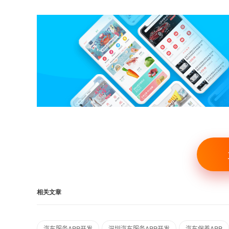
相关文章
汽车服务APP开发
深圳汽车服务APP开发
汽车保养APP