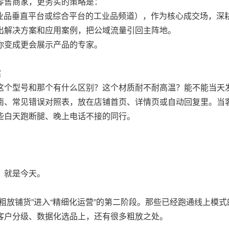
零售商家，更务实的策略是：
工业品垂直平台或综合平台的工业品频道），作为核心成交场，深
出解决方案和应用案例，把公域流量引回主阵地。
你变成更会展示产品的专家。
案
这个型号和那个有什么区别？这个材质耐不耐高温？能不能当天
南、常见错误对照表，放在店铺首页、详情页或自动回复里。当
些白天跑断腿、晚上电话不接的同行。
，就是今天。
粗放铺货”进入“精细化运营”的第二阶段。那些已经跑通线上模
客户分级、数据化选品上，还有很多粗放之处。