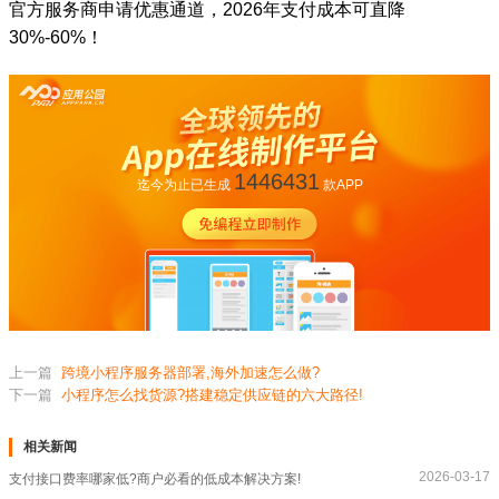
官方服务商申请优惠通道，2026年支付成本可直降
30%-60%！
1446431
迄今为止已生成
款APP
上一篇
跨境小程序服务器部署,海外加速怎么做?
下一篇
小程序怎么找货源?搭建稳定供应链的六大路径!
相关新闻
2026-03-17
支付接口费率哪家低?商户必看的低成本解决方案!