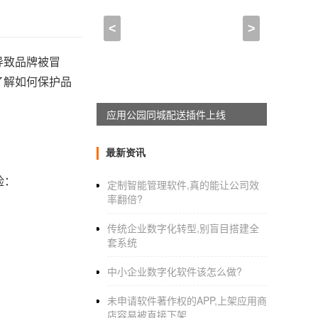
<
>
导致品牌被冒
了解如何保护品
应用公园移动互联网解决方案上线
最新资讯
险：
定制智能管理软件,真的能让公司效
率翻倍?
传统企业数字化转型,别盲目搭建全
套系统
中小企业数字化软件该怎么做?
未申请软件著作权的APP,上架应用商
店容易被直接下架