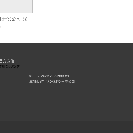
深圳app定制软件开发公司,深圳福田app开发
0
官方微信
©2012-2026
AppPark.cn
深圳市致宇天承科技有限公司