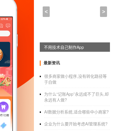
宠物小程序APP开发
<
>
2020-11-23 09:45:00
来自于
应用公园
微信小程序
APP开发
发展至今，已经成为实体
属于自家企业的小程序APP 。如今的小程序
不用技术自己制作App
越好，被认知的概率就越高。而认知越高，自
对于小程序这个风口，还有一个巨大的优势
最新资讯
也有对接移动互联网的机会。宠物行业也能够在
很多商家做小程序,没有转化路径等
于白做
为什么“记账App”永远成不了巨头,却
永远有人做?
AI数据分析系统,适合哪些中小商家?
企业为什么要开始考虑AI管理系统?
为什么说现在是宠物行业小程序
APP开发