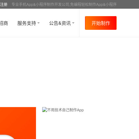
注册
专业手机App&小程序制作开发公司,免编程轻松制作App&小程序
招商
服务支持
公告&资讯
开始制作
首页
行业资讯
小程序
资讯详情
>
>
>