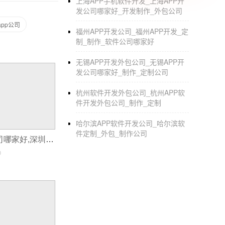
上海APP手机软件开发_上海APP开
发公司哪家好_开发制作_外包公司
app公司
福州APP开发公司_福州APP开发_定
制_制作_软件公司哪家好
无锡APP开发外包公司_无锡APP开
发公司哪家好_制作_定制公司
杭州软件开发外包公司_杭州APP软
件开发外包公司_制作_定制
哈尔滨APP软件开发公司_哈尔滨软
件定制_外包_制作公司
深圳app定制公司哪家好,深圳app开发哦跟你说
0