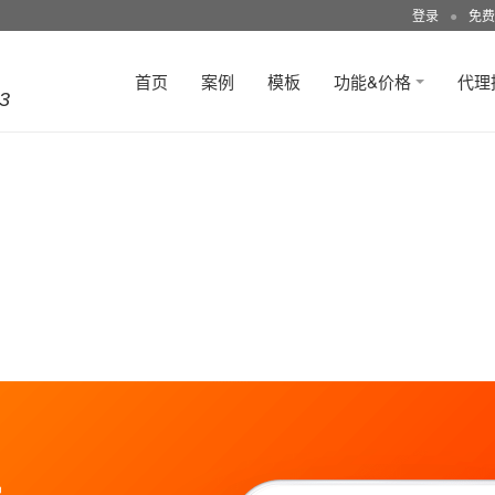
登录
●
免费
首页
案例
模板
功能&价格
代理
3