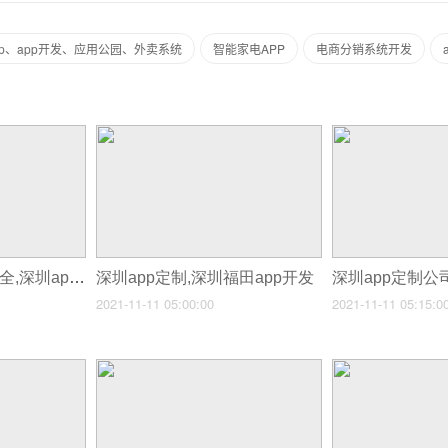
pp、app开发、应用公园、外卖系统
智能家电APP
电商分销系统开发
深圳app外包公司大全,深圳app开发哦跟你说
深圳app定制,深圳福田app开发
2021-11-11 05:00:00
2021-11-11 05:15:0