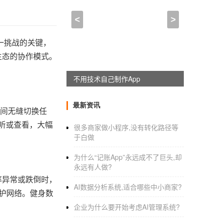
<
>
一挑战的关键，
生态的协作模式。
不用技术自己制作App
最新资讯
在设备间无缝切换任
接听或查看，大幅
很多商家做小程序,没有转化路径等
于白做
为什么“记账App”永远成不了巨头,却
永远有人做?
心率异常或跌倒时，
AI数据分析系统,适合哪些中小商家?
防护网络。健身数
企业为什么要开始考虑AI管理系统?