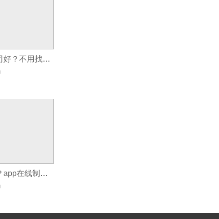
app开发哪家公司好？不用找app开发公司，0编程app开发方法
0
如何做一个app？app在线制作神器，0代码自制app软件
0