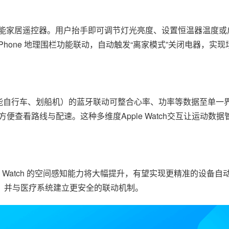
 变身便捷的智能家居遥控器。用户抬手即可调节灯光亮度、设置恒温器温度
iPhone 地理围栏功能联动，自动触发“离家模式”关闭电器，实
材（如智能自行车、划船机）的蓝牙联动可整合心率、功率等数据至单
屏，方便查看路线与配速。这种多维度Apple Watch交互让运动数
le Watch 的空间感知能力将大幅提升，有望实现更精准的设备
，并与医疗系统建立更安全的联动机制。