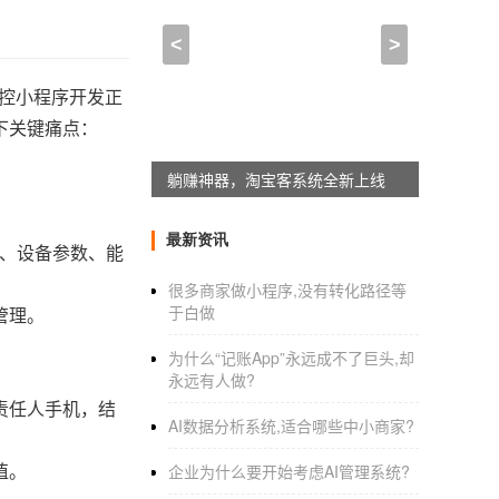
<
>
控小程序开发正
下关键痛点：
躺赚神器，淘宝客系统全新上线
最新资讯
、设备参数、能
很多商家做小程序,没有转化路径等
于白做
管理。
为什么“记账App”永远成不了巨头,却
永远有人做?
责任人手机，结
AI数据分析系统,适合哪些中小商家?
值。
企业为什么要开始考虑AI管理系统?