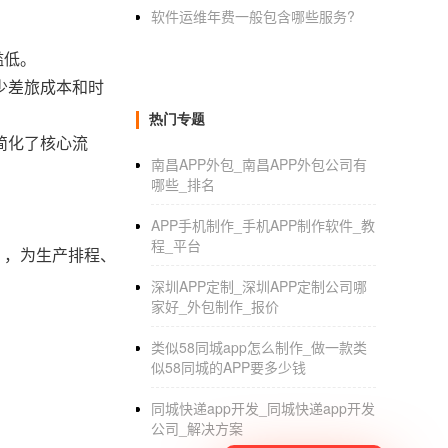
软件运维年费一般包含哪些服务?
槛低。
少差旅成本和时
热门专题
简化了核心流
南昌APP外包_南昌APP外包公司有
哪些_排名
APP手机制作_手机APP制作软件_教
程_平台
），为生产排程、
深圳APP定制_深圳APP定制公司哪
家好_外包制作_报价
类似58同城app怎么制作_做一款类
似58同城的APP要多少钱
同城快递app开发_同城快递app开发
。
公司_解决方案