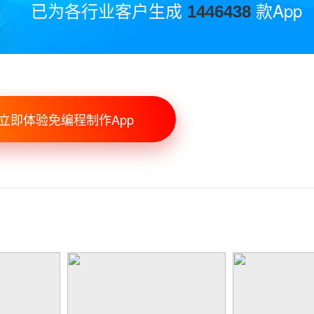
已为各行业客户生成
款App
1446438
立即体验免编程制作App