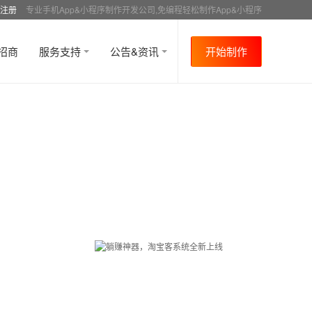
注册
专业手机App&小程序制作开发公司,免编程轻松制作App&小程序
招商
服务支持
公告&资讯
开始制作