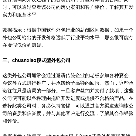
时，可以通过查看该公司的历史案例和客户评价，了解其开发
实力和服务水平。
数据揭示：根据中国软件外包行业的薪酬区间数据，如果一个
外包公司给出的开发价格远低于行业平均水平，那么很可能存
在虚假低价的嫌疑。
三、chuanxiao模式型外包公司
这类外包公司通常会通过邀请传统企业的老板参加各种宴会、
会议等方式进行推广，并承诺给予高额的回报。然而，这些承
诺往往只是骗局的一部分。一旦客户签约并支付了款项，这些
公司便可能以各种理由拖延开发进度或提供不合格的产品。在
选择此类公司时，务必保持警惕。可以通过官方渠道查询该公
司的资质和信誉度，并与其他客户进行交流，了解其合作经验
和评价。