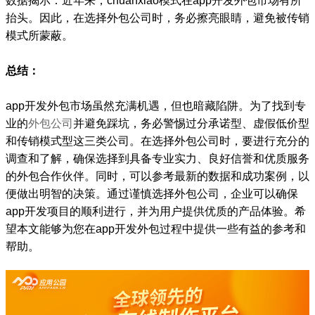
数据揭示：近年来，
chuanxiao
模式在app开发外包市场有所
抬头。因此，在选择外包公司时，务必擦亮眼睛，避免被传销
模式所蒙蔽。
总结：
app开发外包市场虽然充满机遇，但也暗藏陷阱。为了找到专
业的
外包公司
并避免踩坑，务必警惕过分承诺型、虚假低价型
和传销模式型这三类公司。在选择外包公司时，要进行充分的
调查和了解，确保选择到具备专业实力、良好信誉和优质服务
的外包合作伙伴。同时，可以参考最新的数据和成功案例，以
便做出明智的决策。通过谨慎选择外包公司，企业可以确保
app开发项目的顺利进行，并为用户提供优质的产品体验。希
望本文能够为您在app开发外包过程中提供一些有益的参考和
帮助。