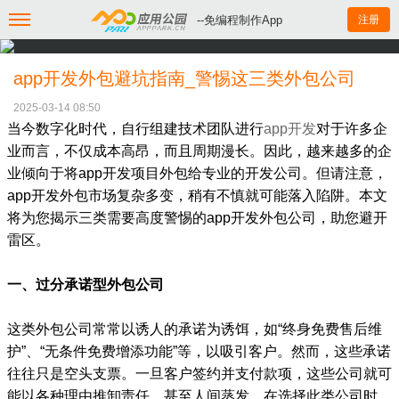
--免编程制作App
注册
app开发外包避坑指南_警惕这三类外包公司
2025-03-14 08:50
当今数字化时代，自行组建技术团队进行
app开发
对于许多企
业而言，不仅成本高昂，而且周期漫长。因此，越来越多的企
业倾向于将app开发项目外包给专业的开发公司。但请注意，
app开发外包市场复杂多变，稍有不慎就可能落入陷阱。本文
将为您揭示三类需要高度警惕的app开发外包公司，助您避开
雷区。
一、过分承诺型外包公司
这类外包公司常常以诱人的承诺为诱饵，如“终身免费售后维
护”、“无条件免费增添功能”等，以吸引客户。然而，这些承诺
往往只是空头支票。一旦客户签约并支付款项，这些公司就可
能以各种理由推卸责任，甚至人间蒸发。在选择此类公司时，