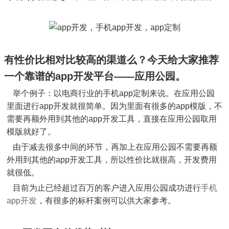
有性价比相对比较高的渠道么？今天给大家推荐
一个靠谱的app开发平台——应用公园。
举个例子：以电商行业的手机app定制来说。在应用公园
里面进行app开发就很简单。因为里面有很多的app模版，不
需要再额外用到其他的app开发工具，直接在应用公园取用
模版就好了。
由于减去很多中间的环节，再加上在应用公园不需要再额
外用到其他的app开发工具，所以性价比就很高，开发费用
就很低。
目前为止已经超过百万的客户进入应用公园成功进行
手机
app开发
，有很多的标杆案例可以供大家参考。