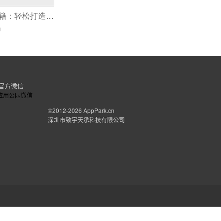
交友APP开发秘籍：轻松打造畅爽社交体验
0
官方微信
©2012-2026
AppPark.cn
深圳市致宇天承科技有限公司