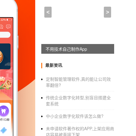
在线上课App开发改变传
<
>
2020-11-20 12:00:00
来自于
应用公园
随着互联网的发展，在线上课已经不是什么大
建，为学生们提供在线的上课的服务体验。随
不用技术自己制作App
上的发展带来更多的可能。而且未来的教育事
最新资讯
那在线上课
app
park.cn/" target="_blank">
App
1、在线直播上课直播上课已经不是什么新鲜
定制智能管理软件,真的能让公司效
率翻倍?
行上课的体验。改变了传统的教育上课的方式
提问的渠道，向老师提出在上课过程中的疑问
传统企业数字化转型,别盲目搭建全
题可以得到及时的解答。
套系统
中小企业数字化软件该怎么做?
未申请软件著作权的APP,上架应用商
店容易被直接下架