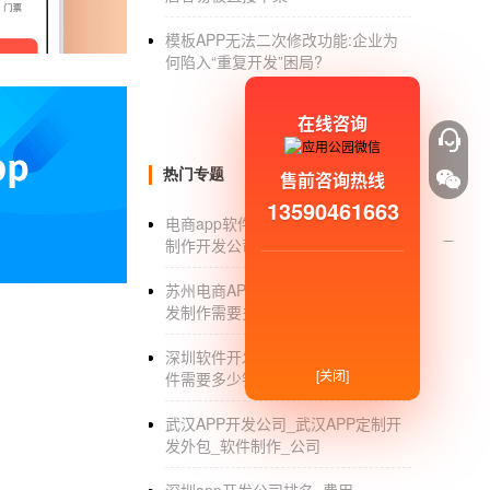
模板APP无法二次修改功能:企业为
3、课堂作业发布老师上课完毕之后 ，可以向
何陷入“重复开发”困局?
在手机上或者电脑上完成作业。
在线咨询
4、资料课件在上课前或者上课之后，老师可
知识的梳理，提高学习效率。
热门专题
售前咨询热线
在线上课
App开发
可以实现很多在课堂上的功
13590461663
电商app软件制作开发_电商app软件
制作开发公司_价格
苏州电商APP制作_苏州电商APP开
发制作需要多少钱_公司
深圳软件开发_深圳开发手机APP软
[关闭]
件需要多少钱_公司
武汉APP开发公司_武汉APP定制开
发外包_软件制作_公司