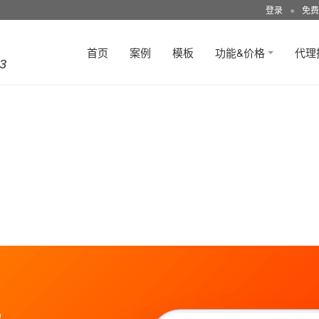
登录
●
免费
首页
案例
模板
功能&价格
代理
3