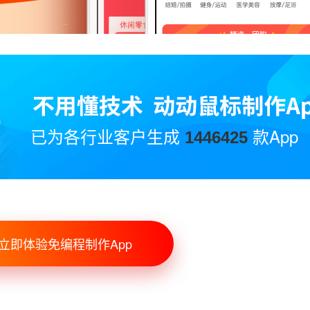
已为各行业客户生成
款App
1446425
立即体验免编程制作App