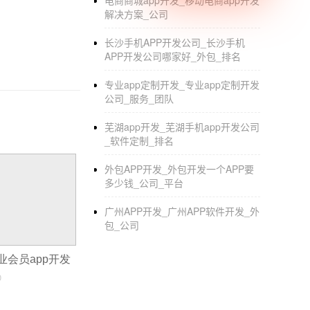
电商商城app开发_移动电商app开发
解决方案_公司
长沙手机APP开发公司_长沙手机
APP开发公司哪家好_外包_排名
专业app定制开发_专业app定制开发
公司_服务_团队
芜湖app开发_芜湖手机app开发公司
_软件定制_排名
外包APP开发_外包开发一个APP要
多少钱_公司_平台
广州APP开发_广州APP软件开发_外
包_公司
企业会员app开发
0