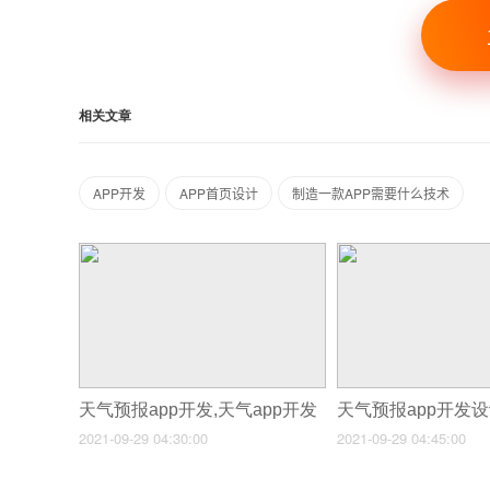
相关文章
APP开发
APP首页设计
制造一款APP需要什么技术
天气预报app开发,天气app开发
2021-09-29 04:30:00
2021-09-29 04:45:00