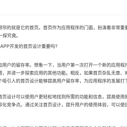
眼帘的就是它的首页。首页作为应用程序的门面，扮演着非常重
一探究竟。
加用户的留存率。想象一下，当用户第一次打开一个新的应用程
感，并进一步探索应用的其他功能。相反，如果首页杂乱无章、
个吸引人的首页设计能够提高用户留存率，为应用程序的发展打
首页设计可以使用户更轻松地找到所需的功能和信息，提高使用
异化竞争点。通过关注首页设计，提升用户的使用体验，可以使