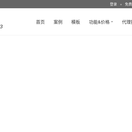
登录
●
免费
首页
案例
模板
功能&价格
代理
3