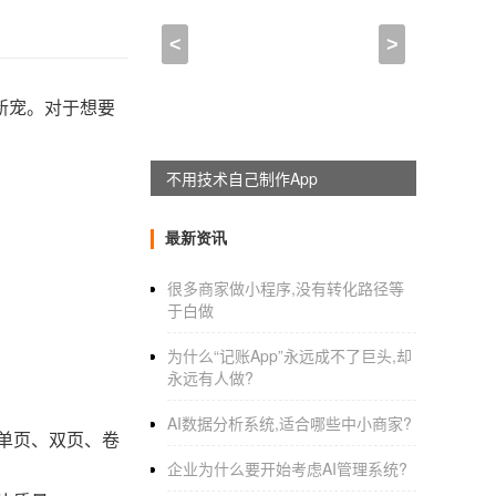
<
>
新宠。对于想要
不用技术自己制作App
最新资讯
很多商家做小程序,没有转化路径等
于白做
为什么“记账App”永远成不了巨头,却
永远有人做?
AI数据分析系统,适合哪些中小商家?
单页、双页、卷
企业为什么要开始考虑AI管理系统?