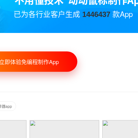
已为各行业客户生成
款App
1446437
立即体验免编程制作App
器app