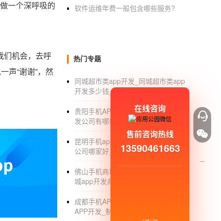
做一个深呼吸的
软件运维年费一般包含哪些服务?
我们机会，去呼
热门专题
一声“谢谢”，然
同城超市类app开发_同城超市类app
开发多少钱_方案
在线咨询
贵阳手机APP开发_贵阳手机APP开
发公司有哪些_排名_价格
售前咨询热线
昆明手机app软件开发_昆明app开发
13590461663
公司哪家好_制作_报价
佛山手机商城app开发_佛山手机商
城app开发商_公司_排名
成都手机APP软件开发公司_成都
APP开发_制作_公司