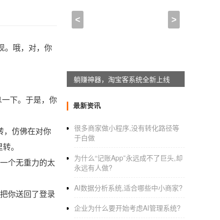
<
>
现。哦，对，你
躺赚神器，淘宝客系统全新上线
息一下。于是，你
最新资讯
很多商家做小程序,没有转化路径等
转，仿佛在对你
于白做
里转。
为什么“记账App”永远成不了巨头,却
一个无重力的太
永远有人做?
AI数据分析系统,适合哪些中小商家?
把你送回了登录
企业为什么要开始考虑AI管理系统?