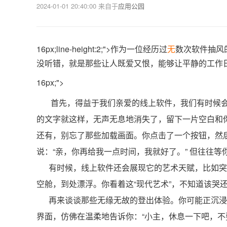
2024-01-01 20:40:00
来自于
应用公园
16px;line-height:2;">作为一位经历过
无
数次软件抽风
没听错，就是那些让人既爱又恨，能够让平静的工作日
16px;">
首先，得益于我们亲爱的线上软件，我们有时候会
的文字就这样，无声无息地消失了，留下一片空白和
还有，别忘了那些加载画面。你点击了一个按钮，然
说：“亲，你再给我一点时间，我就好了。” 但往往
有时候，线上软件还会展现它的艺术天赋，比如突
空舱，到处漂浮。你看着这“现代艺术”，不知道该哭
再来谈谈那些无缘无故的登出体验。你可能正沉浸
界面，仿佛在温柔地告诉你：“小主，休息一下吧，不