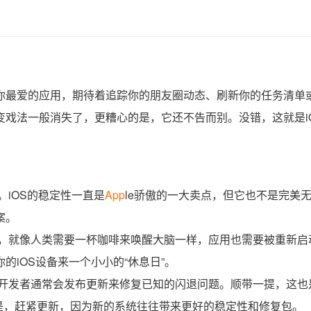
你最爱的应用，期待着追踪你的朋友圈动态、刷新你的任务清单
戏法一般消失了，更糟心的是，它还不告而别。没错，这就是i
iOS的稳定性一直是
App
le骄傲的一大卖点，但它也不是完美
案。
，就像人类需要一杯咖啡来唤醒大脑一样，应用也需要被重新启
iOS设备来一个小小的“休息日”。
开发者通常会发布更新来修复已知的闪退问题。顺带一提，这也
。如果不是，赶紧更新，因为新的系统往往带来更好的稳定性和修复包。