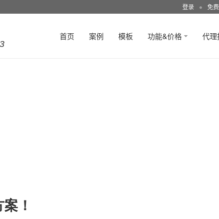
登录
●
免费
首页
案例
模板
功能&价格
代理
3
方案！