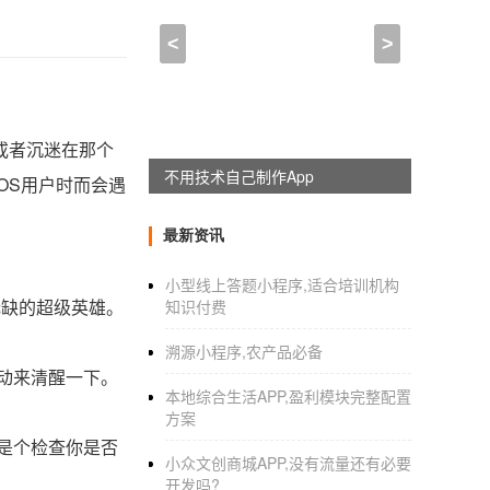
<
>
或者沉迷在那个
不用技术自己制作App
OS用户时而会遇
最新资讯
小型线上答题小程序,适合培训机构
无缺的超级英雄。
知识付费
溯源小程序,农产品必备
动来清醒一下。
本地综合生活APP,盈利模块完整配置
方案
是个检查你是否
小众文创商城APP,没有流量还有必要
开发吗?