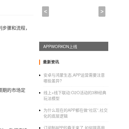
<
>
列步骤和流程，
APPWORKON上线
最新资讯
安卓与鸿蒙生态,APP运营需要注意
哪些差异?
预期的市场定
线上+线下联动:O2O活动的3种经典
玩法模型
为什么现在的APP都在做“社区”,社交
化的底层逻辑
订阅制APP的春天来了,如何提高用