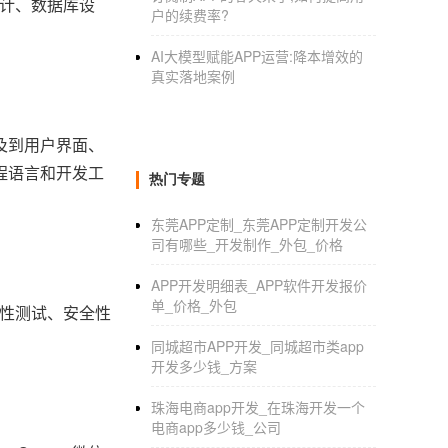
设计、数据库设
户的续费率?
AI大模型赋能APP运营:降本增效的
真实落地案例
及到用户界面、
程语言和开发工
热门专题
东莞APP定制_东莞APP定制开发公
司有哪些_开发制作_外包_价格
APP开发明细表_APP软件开发报价
单_价格_外包
容性测试、安全性
同城超市APP开发_同城超市类app
开发多少钱_方案
珠海电商app开发_在珠海开发一个
电商app多少钱_公司