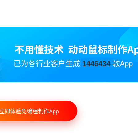
已为各行业客户生成
款App
1446434
立即体验免编程制作App