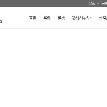
登录
●
免费
首页
案例
模板
功能&价格
代理
3