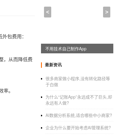
<
>
低外包费用：
不用技术自己制作App
整，从而降低费
最新资讯
很多商家做小程序,没有转化路径等
于白做
效率。
为什么“记账App”永远成不了巨头,却
永远有人做?
AI数据分析系统,适合哪些中小商家?
企业为什么要开始考虑AI管理系统?