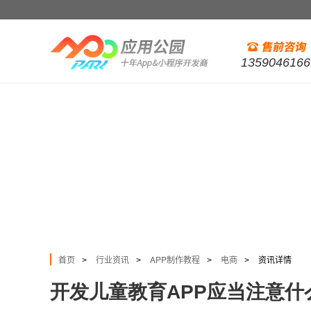
1359046166
首页
行业资讯
APP制作教程
电商
资讯详情
>
>
>
>
开发儿童教育APP应当注意什