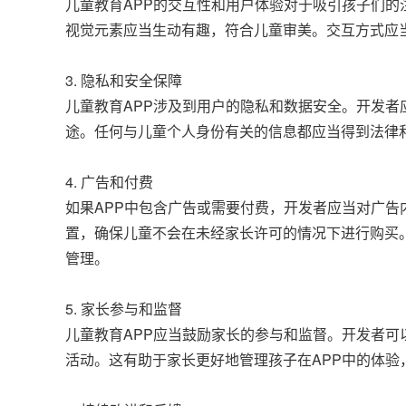
儿童教育APP的交互性和用户体验对于吸引孩子们
视觉元素应当生动有趣，符合儿童审美。交互方式应
3. 隐私和安全保障
儿童教育APP涉及到用户的隐私和数据安全。开发
途。任何与儿童个人身份有关的信息都应当得到法律
4. 广告和付费
如果APP中包含广告或需要付费，开发者应当对广
置，确保儿童不会在未经家长许可的情况下进行购买
管理。
5. 家长参与和监督
儿童教育APP应当鼓励家长的参与和监督。开发者
活动。这有助于家长更好地管理孩子在APP中的体验