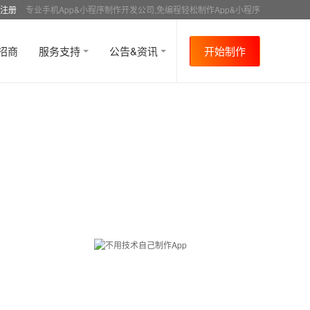
注册
专业手机App&小程序制作开发公司,免编程轻松制作App&小程序
招商
服务支持
公告&资讯
开始制作