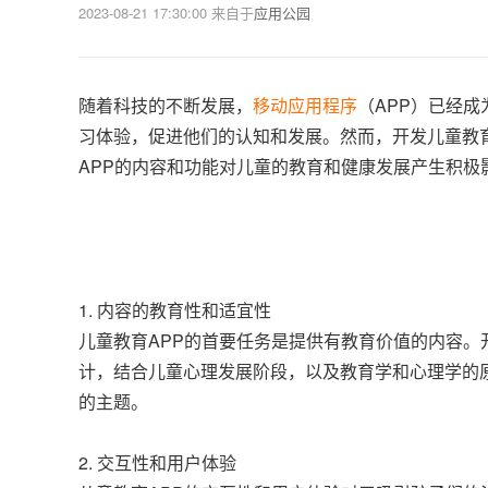
2023-08-21 17:30:00
来自于
应用公园
随着科技的不断发展，
移动应用程序
（APP）已经
习体验，促进他们的认知和发展。然而，开发儿童教
APP的内容和功能对儿童的教育和健康发展产生积极
1. 内容的教育性和适宜性
儿童教育APP的首要任务是提供有教育价值的内容。
计，结合儿童心理发展阶段，以及教育学和心理学的
的主题。
2. 交互性和用户体验