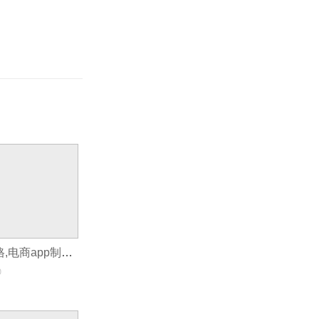
电商app制作价格,电商app制作公司推荐
0