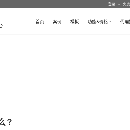
登录
●
免费
首页
案例
模板
功能&价格
代理
3
么？