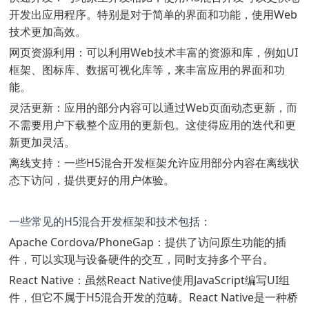
开发出应用程序。特别是对于简单的界面和功能，使用Web
技术更加高效。
网页资源利用：可以利用Web技术丰富的资源和库，例如UI
框架、图标库、数据可视化库等，来丰富应用的界面和功
能。
灵活更新：应用的部分内容可以通过Web页面动态更新，而
不需要用户下载整个应用的更新包。这使得应用的迭代和更
新更加灵活。
离线支持：一些H5混合开发框架允许应用部分内容在离线状
态下访问，提供更好的用户体验。
一些常见的H5混合开发框架和技术包括：
Apache Cordova/PhoneGap：提供了访问原生功能的插
件，可以实现与设备硬件的交互，同时支持多个平台。
React Native：虽然React Native使用JavaScript编写UI组
件，但它不属于H5混合开发的范畴。React Native是一种桥