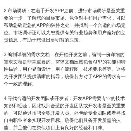
2.市场调研：在着手开发APP之前，进行市场调研是至关重
要的一步。了解您的目标市场、竞争对手和用户需求，可以
帮助您确定您的APP的独特之处，并找到一个合适的市场定
位。市场调研还可以为您提供有关行业趋势和用户偏好的宝
贵信息，有助于您做出更明智的决策。
3.编制详细的需求文档：在开始开发之前，编制一份详细的
需求文档是非常重要的。需求文档应该包含APP的功能和特
性描述，用户界面设计，用户流程图，技术要求等等。这将
为开发团队提供清晰的指导，确保各方对于APP的需求有一
个一致的理解。
4.寻找合适的开发团队或开发者：开发APP需要专业的技术
知识和经验，因此找到合适的开发团队或开发者是至关重要
的。可以通过招聘全职开发人员、外包给专业团队或者寻找
自由职业者来实现开发目标。确保他们具备开发所需的技
能，并且他们在类似项目上有良好的经验和口碑。