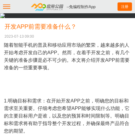
--免编程制作App
注册
开发APP前需要准备什么？
2023-07-13 09:00
随着智能手机的普及和移动应用市场的繁荣，越来越多的人
开始考虑开发自己的APP。然而，在着手开发之前，有几个
关键的准备步骤是必不可少的。本文将介绍开发APP前需要
准备的一些重要事项。
1.明确目标和需求：在开始开发APP之前，明确您的目标和
需求至关重要。仔细考虑您希望APP能够实现什么功能，它
的主要目标用户是谁，以及您的预算和时间限制等。明确目
标和需求将有助于指导整个开发过程，并确保最终产品符合
您的期望。