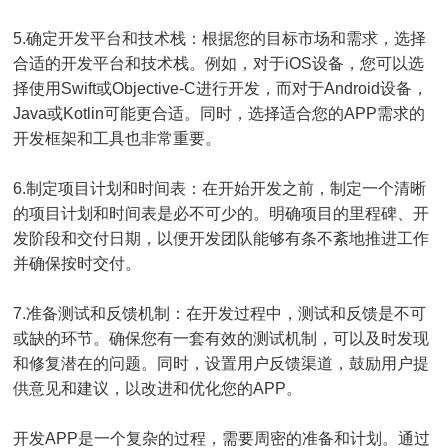
5.确定开发平台和技术栈：根据您的目标市场和需求，选择
合适的开发平台和技术栈。例如，对于iOS设备，您可以选
择使用Swift或Objective-C进行开发，而对于Android设备，
Java或Kotlin可能更合适。同时，选择适合您的APP需求的
开发框架和工具也非常重要。
6.制定项目计划和时间表：在开始开发之前，制定一个清晰
的项目计划和时间表是必不可少的。明确项目的里程碑、开
发阶段和交付日期，以便开发团队能够有条不紊地推进工作
并确保按时交付。
7.准备测试和反馈机制：在开发过程中，测试和反馈是不可
或缺的环节。确保您有一套有效的测试机制，可以及时发现
和修复潜在的问题。同时，设置用户反馈渠道，鼓励用户提
供意见和建议，以改进和优化您的APP。
开发APP是一个复杂的过程，需要周密的准备和计划。通过