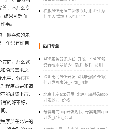
完善，不那么专
模板APP无法二次修改功能:企业为
件，结果可想而
何陷入“重复开发”困局?
一件事。
的！你喜欢的未
出一个只有你自
热门专题
APP服务器多少钱_开发一个APP服
个方向，那么就
务器成本是多少_搭建_教程_费用
求和隐形需求之
深圳电商APP开发_深圳电商APP软
费水平，分布区
件开发哪家好_公司_价格
么？程序员要知道
能不能融资上市，
北京电商app开发_北京电商移动app
开发公司_价格
档写的好不好，
时间。
母婴电商app开发现状_母婴电商app
开发_价格_公司
被程序员在允许的