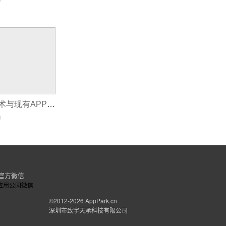
如何将区块链技术与现有APP框架融合?
0
官方微信
©2012-2026
AppPark.cn
深圳市致宇天承科技有限公司