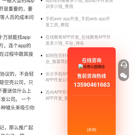
一般大型的app
app培训需要多少钱_app软件开发培
训多少钱_费用
节是重要的，要
员等人员的成本问
手机web app开发_手机web app开
发工具_教程
万就能找app
在线教育APP开发_在线教育APP开
发多少钱_平台_排名
，连个app的
在过程中跟其接
如何在农村创业_个人如何在农村创
在线咨询
业_致富项目
密协议的，不会轻
长沙手机APP开发公司_长沙手机
售前咨询热线
APP开发公司哪家好_外包_排名
都是空壳公司，只
13590461663
不要迷信什么上
苏州APP开发制作公司_苏州手机
APP开发_软件定制_外包_公司
发公司。 一个
各种噱头来吸引你
易记，那么推广起
[关闭]