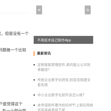
<
>
案，但是没有一个
躺赚神器，淘宝客系统全新上线
问题做一个比较
最新资讯
定制智能管理软件,真的能让公司效
率翻倍?
传统企业数字化转型,别盲目搭建全
套系统
中小企业数字化软件该怎么做?
户是觉得这个
未申请软件著作权的APP,上架应用商
店容易被直接下架
。有一小部分用