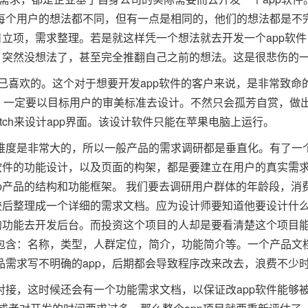
每个用户的想法都不同，但有一点是相同的，他们的想法都是不
目立项，需求整理。若是就这样凭一个想法就去开发一个app软
，突然没想法了，甚至完全推翻自己之前的想法。这是很悲伤的
己喜欢的。这个对于想要开发app软件的客户来说，是非常致命
块，一定要以目标用户的审美标准去设计。不然只会孤芳自赏，做
Sketch来设计app界面。该设计软件只能在苹果电脑上运行。
难度是非常大的，所以一般产品的需求调研都是垂直化。有了一
软件的功能设计，以及页面的构架，都是要建立在用户的真实需
p产品的结构和功能框架。 我们要去调研用户群体的年龄段，消
较后整理成一个详细的需求文档。应为设计师要知道他要设计什
的功能去开发后台。而投资这个项目的人却是要看清楚这个项目
包含：名称，类型，人群定位，简介，功能简介等。一个产品文
品需求写不明确的app，后期都会导致程序改来改去，浪费不少
接，这时候还会有一个功能需求文档，以保证改app软件能够