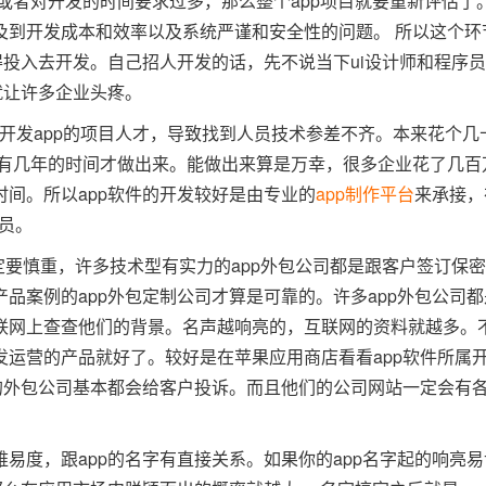
或者对开发的时间要求过多，那么整个app项目就要重新评估了。
及到开发成本和效率以及系统严谨和安全性的问题。 所以这个环
得投入去开发。自己招人开发的话，先不说当下ui设计师和程序
就让许多企业头疼。
开发app的项目人才，导致找到人员技术参差不齐。本来花个几十
还有几年的时间才做出来。能做出来算是万幸，很多企业花了几百万
间。所以app软件的开发较好是由专业的
app制作平台
来承接，
人员。
定要慎重，许多技术型有实力的app外包公司都是跟客户签订保
品案例的app外包定制公司才算是可靠的。许多app外包公司
联网上查查他们的背景。名声越响亮的，互联网的资料就越多。
运营的产品就好了。较好是在苹果应用商店看看app软件所属开
的外包公司基本都会给客户投诉。而且他们的公司网站一定会有
难易度，跟app的名字有直接关系。如果你的app名字起的响亮