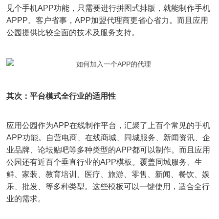
见个手机APP功能，只需要进行拼图式排版，就能制作手机
APPP。客户省事，APP加盟代理商更省心省力。而且应用
公园提供比较全面的技术及服务支持。
其次：平台模式全行业的适用性
应用公园作为APP在线制作平台，汇聚了上百个常见的手机
APP功能。自营电商、在线商城、同城服务、新闻资讯、企
业品牌、论坛贴吧等多种类型的APP都可以制作。而且应用
公园还有近百个垂直行业的APP模板。覆盖同城服务、生
鲜、家装、教育培训、医疗、旅游、零售、新闻、餐饮、娱
乐、批发、等多种类型。这些模板可以一键使用，适合全行
业的需求。