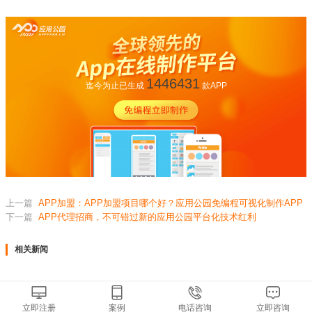
1446431
迄今为止已生成
款APP
上一篇
APP加盟：APP加盟项目哪个好？应用公园免编程可视化制作APP
下一篇
APP代理招商，不可错过新的应用公园平台化技术红利
相关新闻
立即注册
案例
电话咨询
立即咨询