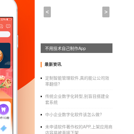
一个app怎么做出来,app
<
>
2023-02-20 01:00:00
来自于
应用公园
心理咨询类的
APP
要怎么做？
心理资讯
不用技术自己制作App
APP
，再来看看这个情况。题目应该
首先要做到这一点，必须具备两个能力：关于心
最新资讯
了软件，因为这样比较方便。同时，效果也不能
定制智能管理软件,真的能让公司效
率翻倍?
那么你应该对心理学、社会心理学有一个大致的了解
传统企业数字化转型,别盲目搭建全
这本书的文字旨在向外界介绍一些想法。这是
套系统
有一个大致的了解，学会琢磨一些思想，如何
中小企业数字化软件该怎么做?
2.我们这个时代的神经质人格。danielsen . Honey)
未申请软件著作权的APP,上架应用商
店容易被直接下架
与上面的话相反，这本书是针对个人的。看完