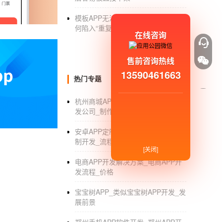
和别人相处，这样会大大提升自己。
模板APP无法二次修改功能:企业为
何陷入“重复开发”困局?
3.真正的幸福-[美]马丁。E.P.Seligman)'//
在线咨询
与大多数心理学书籍不同，这本书是关于积极
售前咨询热线
让生活变得有意义，对你自己的人生追求会有
13590461663
不多本书低。也是一本干货书。
热门专题
好的，你可以先在制作，
app开发
看完这个平台
杭州商城APP开发_杭州商城APP开
个门槛来通过它。我希望我能帮助你
发公司_制作_价格
安卓APP定制开发_手机安卓APP定
制开发_流程
[关闭]
电商APP开发解决方案_电商APP开
发流程_价格
宝宝树APP_类似宝宝树APP开发_发
展前景