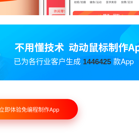
已为各行业客户生成
款App
1446425
立即体验免编程制作App