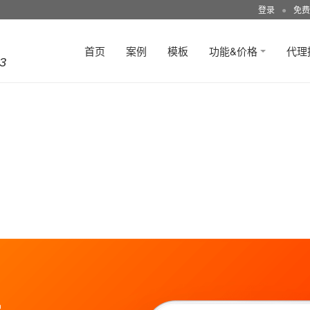
登录
●
免费
首页
案例
模板
功能&价格
代理
3