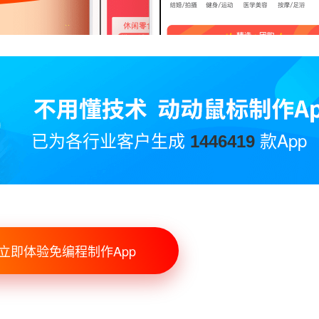
已为各行业客户生成
款App
1446419
立即体验免编程制作App