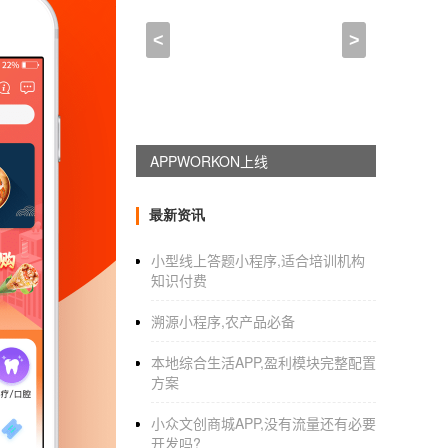
小程序制作二张照片合并(
<
>
2022-12-14 00:30:00
来自于
应用公园
:
APPWORKON上线
智能证件照
小程序开发
怎么做
1.需求分类。不同类型的证书对照片有不同的
最新资讯
过上传照片或实时拍照制作对应的照片类型。
小型线上答题小程序,适合培训机构
2.照片修改。很多人觉得自己的证件照“丑”。
知识付费
效果不符合自己的要求，也可以直接在智能身
溯源小程序,农产品必备
3.打印在线上，智能证件照小程序让用户瞬间
本地综合生活APP,盈利模块完整配置
只需等待一定时间后会收到打印好的身份证照
方案
4.商店导航。对于需要尽快拿到纸质文档照片
小众文创商城APP,没有流量还有必要
能。用户如果比较有定位，可以直接去店里打
开发吗?