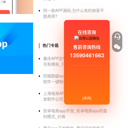
有哪些有意思的微信小程序
同一款APP源码,为什么有的商家不
能商用?
1、三言二语鱼读(读书)，一本靠聊天读名著
书。小程序中的阅读方法简单易懂。
在线咨询
2.名画滤镜APP，照片一键秒到世界名画，
热门专题
售前咨询热线
格、彩铅风格等滤镜。并能在一秒钟内将你的
13590461663
3.九宫图发电机。通常你在朋友圈看到别人分
重庆APP定制_重庆APP定制外包公
司有哪些_开发制作_外包公司
4.卡瓦音乐相册，可以制作相册小程序，支持
同城跑腿app制作_同城外卖跑腿app
软件一键制作_开发价格_平台
:
上海电商APP制作_上海电商APP开
[关闭]
发制作公司_排名_费用
中秋节照片投票小程序，线上投票
小
安卓电商app开发_安卓电商app的盈
1.打开人人秀
小程序页面制作
工具
利模式_价格
2.进入模板门店3354功能，选择“照片投票