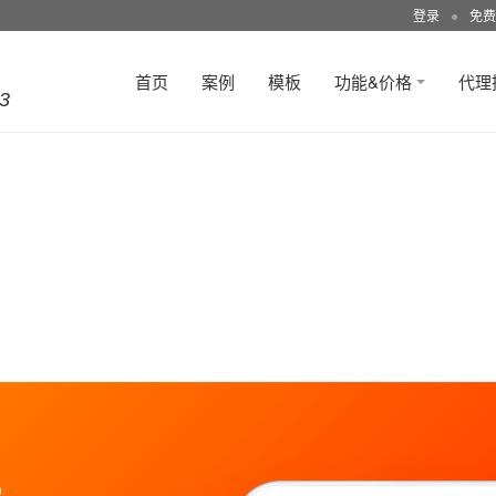
登录
●
免费
首页
案例
模板
功能&价格
代理
3