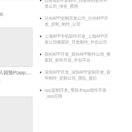
西安app开发制作_西安好的软件开
择你喜欢的点击进入，然后马上用鼠标左键点
发公司_排名_费用
司
3.可以用屏幕左侧导航栏看到的功能，添加基
兰州APP定制开发公司_兰州APP开
发_定制_制作_公司
航；添加各种功能(拼团，投票，表格，抽奖，
所有部分。
上海APP手机软件开发_上海APP开
发公司哪家好_开发制作_外包公司
4.在最终的风格设置中，你可以改变照片投票
郑州APP开发_郑州APP制作公司_哪
5.用你第一步注册的管理员账号扫描授权小程
家好_软件开发_外包平台
批准，然后您可以搜索小程序名称就能通过微
深圳APP开发_深圳APP定制开发_软
泰兴经济开发区入园预约app,上门预约服务app开发
件制作_定制公司_团队_报价
0
app定制开发_零技术app软件开发
_app应用