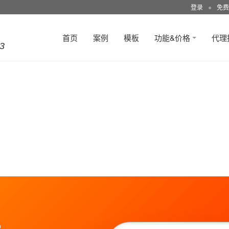
登录
●
免费
首页
案例
模板
功能&价格
代理
3