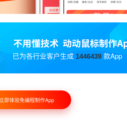
已为各行业客户生成
款App
1446439
立即体验免编程制作App