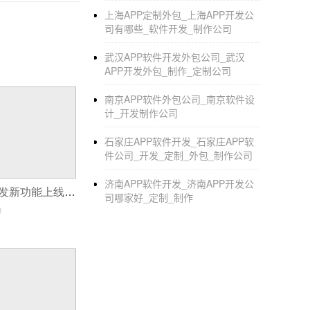
2.解除绑定
小程序开发
需要管理员登录后台才
上海APP定制外包_上海APP开发公
果小程序登录账号密码丢失，即小程序账号被丢弃
司有哪些_软件开发_制作公司
突，管理员故意不解，(我就是不解你，你打我
武汉APP软件开发外包公司_武汉
APP开发外包_制作_定制公司
3.添加小程序列表查询开发，告知小程序开发
4.补充开发自助解绑入口，避免问题2中的这些
南京APP软件外包公司_南京软件设
计_开发制作公司
5.不限制或增加小程序绑定的数量，以激活状
石家庄APP软件开发_石家庄APP软
们。中间的麻烦程度可想而知。
件公司_开发_定制_外包_制作公司
济南APP软件开发_济南APP开发公
视频剪辑APP开发新功能上线让你的创意无限扩展！
司哪家好_定制_制作
0