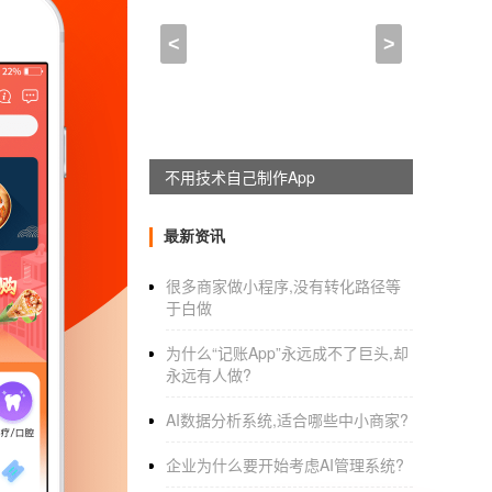
小程序开发者在哪绑定(微
<
>
2022-12-04 08:00:00
来自于
应用公园
:
不用技术自己制作App
小程序怎么上线
1.访问进程注册：
最新资讯
2.打开后，在相应位置填写邮箱和密码，激活
很多商家做小程序,没有转化路径等
有绑定个人号。
于白做
3.信息完成后，点击激活链接继续下一个注册
为什么“记账App”永远成不了巨头,却
永远有人做?
4.重新确认科目信息，一经确认不可更改。
AI数据分析系统,适合哪些中小商家?
5.信息确认后，可点击确认完成注册流程。之
需要注意的是，您需要在10天内完成汇款，否
企业为什么要开始考虑AI管理系统?