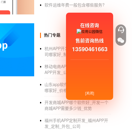
6.接下来需要改进小程序商城信息。注册后，
软件运维年费一般包含哪些服务?
微信小程序信息。选择对公支付的用户，完成
围。
在线咨询
7.需要注意的是
微信小程序商城
需要用户认证
热门专题
成微信身份验证后
售前咨询热线
13590461663
杭州APP开发公司_杭州APP开发公
8.接下来进入正式阶段开发。
开发小程序
：登录
司哪家好_制作价格_外包
开发，未认证小程序可绑定不超过10开发。我
移动电商APP开发_移动互联网电商
9.转到“设置-开发设置”并获取AppID信息。
APP开发_公司
10.当您完成小程序商城的开发时，您可以提交
山东app软件开发_山东app开发公司
哪家好_价格
:
[关闭]
开发商城APP哪个软件好_开发一个
SO，问题来了
商城APP需要多少钱_优势
1.如果小程序中的账号太多，需要绑定的账号
福州手机APP定制开发_福州APP开
登录切换还是挺麻烦的。
发_定制_外包_公司