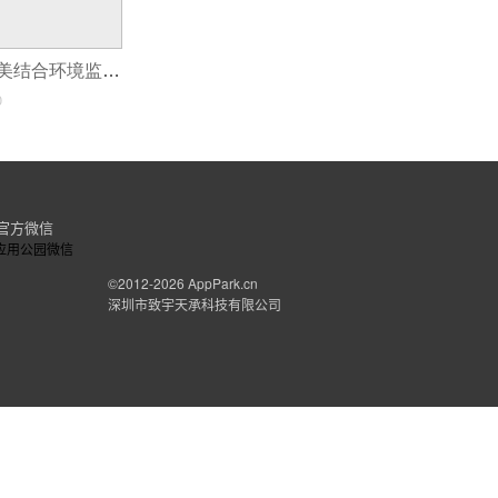
科技与环保的完美结合环境监测APP改变未来！
0
官方微信
©2012-2026
AppPark.cn
深圳市致宇天承科技有限公司