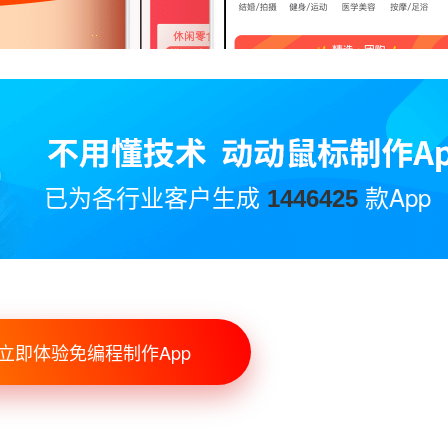
已为各行业客户生成
款App
1446425
立即体验免编程制作App