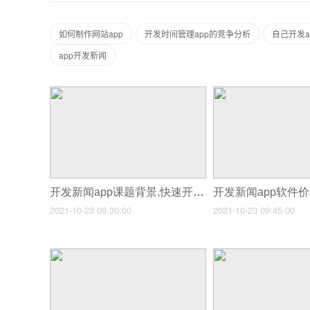
如何制作网站app
开发时间管理app的竞争分析
自己开发a
app开发新闻
开发新闻app课题背景,快速开发一款新闻app
2021-10-23 09:30:00
2021-10-23 09:45:00