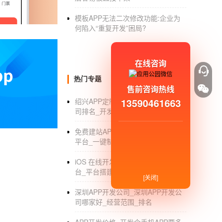
微信小程序开发
，大家都踩过哪些坑
模板APP无法二次修改功能:企业为
1.免费的社区团购小程序靠谱吗？有哪些可能
何陷入“重复开发”困局?
2.社区团购小程序首先要考虑的是安全性，因
大。而这些免费的数据服务器在社区团购小程
在线咨询
3.免费电话社区团购小程序你有什么功能会一
热门专题
能。自然，他们需要为购买和使用付费。而这
售前咨询热线
13590461663
绍兴APP定制_绍兴APP定制开发公
4.尊重版权和专利是每一个企业都应该做的事
司排名_开发托管_外包公司
区团购小程序，或者是一些没有版权的软件。
免费建站APP_免费建站哪个好_自助
要长期发展社区团购。
平台_一键制作APP
iOS 在线开发_iOS APP在线开发平
:
台_平台搭建_工具_教程
[关闭]
深圳APP开发公司_深圳APP开发公
告诉你做一个小区物业小程序需要多
司哪家好_经营范围_排名
1.成为住宅物业小程序的功能如下：