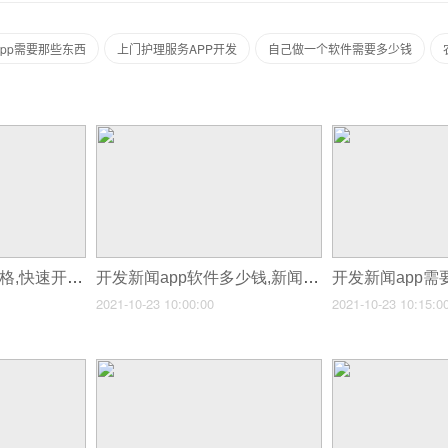
pp需要那些东西
上门护理服务APP开发
自己做一个软件需要多少钱
开发新闻app软件价格,快速开发一款新闻app
开发新闻app软件多少钱,新闻app开发的公司
2021-10-23 10:00:00
2021-10-23 10:15:0