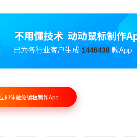
已为各行业客户生成
款App
1446438
立即体验免编程制作App