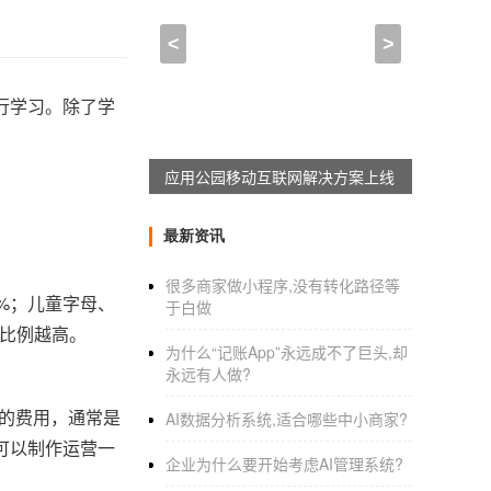
<
>
行学习。除了学
7天搭建生鲜外卖超市App
最新资讯
很多商家做小程序,没有转化路径等
%；儿童字母、
于白做
的比例越高。
为什么“记账App”永远成不了巨头,却
永远有人做?
P的费用，通常是
AI数据分析系统,适合哪些中小商家?
可以制作运营一
企业为什么要开始考虑AI管理系统?