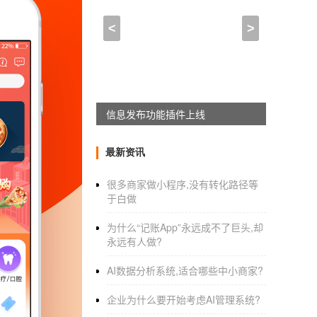
开发分销小程序源码多少钱
序费用多少)
<
>
2022-10-24 07:00:00
来自于
应用公园
APPWORKON上线
小程序该怎么做从没有一篇文章把
小
1，价格敏感客户购买源码。中国人都知道什
最新资讯
么这么贵？淘宝都是39元和50元起。我还是3
很多商家做小程序,没有转化路径等
2.39元程序，这类敏感用户价格，可以稍微
于白做
可以在多少钱，只要吃午饭。这个你们都可以
为什么“记账App”永远成不了巨头,却
3.我有自己的技术研发团队，然后外包出去，
永远有人做?
AI数据分析系统,适合哪些中小商家?
开发一个O2O小程序大概得要多少钱
企业为什么要开始考虑AI管理系统?
1、O2O小程序多少钱？一般为小程序渠道开发