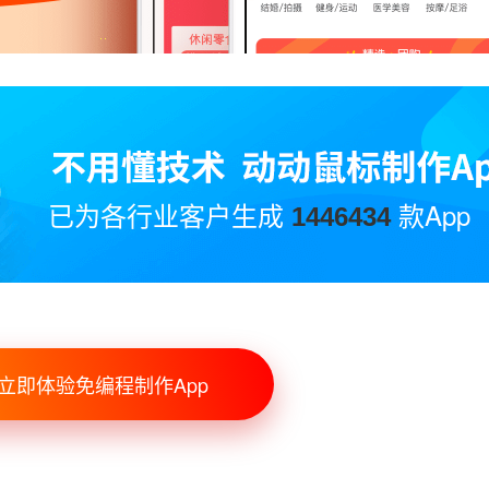
已为各行业客户生成
款App
1446434
立即体验免编程制作App