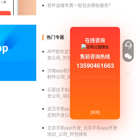
2.O2O最基本的功能小程序必须包括：商品
软件运维年费一般包含哪些服务?
及在线客服。这些也可以根据用户的需求适当调
3.是否能准确找到，根据关键词搜索，选择对
费预约，根据实际情况选择。
热门专题
在线咨询
4.在O2O小程序开发多少钱中，商家可以自
APP软件定制开发_APP软件定制开
品。信息以及这些点对于选择和下单的详细分
售前咨询热线
发公司_外包_公司
13590461663
5.用户可以根据自己的需求选择产品。他们可
济南app软件开发_济南app软件开发
程序开发多少钱。
制作公司_排名_报价
6.很重要的一点是，商家可以在小程序资讯的
石家庄手机app开发_石家庄软件开
发公司_培训_价格
毕竟酒香也怕巷子深。
7.高效有用的解决问题才是小程序应该做的。
武汉手机app软件开发_武汉app软件
[关闭]
定制开发公司_排名
8.包含优惠券、全折扣促销、拼团秒杀、分销
北京手机app开发_北京手机app开发
培训_公司_外包排名