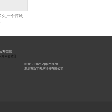
一个人做app要多久,一个商城类app开发需要多久
0
官方微信
©2012-2026
AppPark.cn
深圳市致宇天承科技有限公司