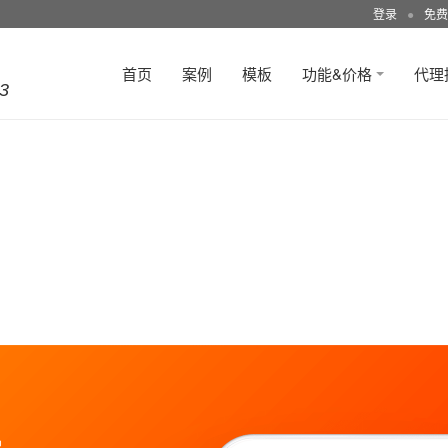
登录
●
免费
首页
案例
模板
功能&价格
代理
3