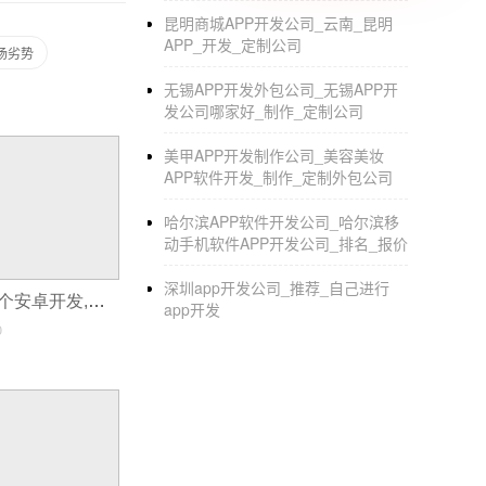
:
昆明商城APP开发公司_云南_昆明
APP_开发_定制公司
场劣势
开发一套分销小程序价格多少开发一
无锡APP开发外包公司_无锡APP开
1.自有技术团队开发。需要的人员有产品经理，
发公司哪家好_制作_定制公司
费用5-8万，不包括后期维护费用。
美甲APP开发制作公司_美容美妆
2.买别人的
小程序源码
，用自己的服务器，找技术
APP软件开发_制作_定制外包公司
3000。
哈尔滨APP软件开发公司_哈尔滨移
动手机软件APP开发公司_排名_报价
3.用第三方小程序，买第三方小程序。用一个
4.现有模板有30多个行业版本，500模板，
深圳app开发公司_推荐_自己进行
一个APP需要几个安卓开发,安卓APP开发使用到的技术
app开发
5.如有必要定制开发，
0