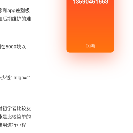
13590461663
和app差别极
和后期维护的难
5000块以
[关闭]
少钱" align=""
对初学者比较友
能是比较简单的
费用进行小程