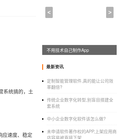
<
>
不用技术自己制作App
最新资讯
定制智能管理软件,真的能让公司效
率翻倍?
运营系统搞的，土
传统企业数字化转型,别盲目搭建全
套系统
中小企业数字化软件该怎么做?
未申请软件著作权的APP,上架应用商
响应速度、稳定
店容易被直接下架