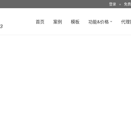
登录
●
免费
首页
案例
模板
功能&价格
代理
3