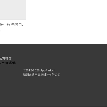
如何巧妙实现记账小程序的自动分类功能？
0
官方微信
©2012-2026
AppPark.cn
深圳市致宇天承科技有限公司