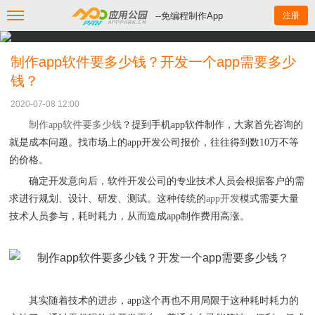
--免编程制作App
注册
制作app软件要多少钱？开发一个app需要多少
钱？
2020-07-08 12:00
制作
app
软件要多少钱
？
提到手机
app
软件制作，大家
首先
咨询的
就是成本问题。找市场上的
app
开发公司报价
，往往
得到数
10
万不等
的价格。
确定开发意向后，软件开发公司的专业技术人员会根据客户的需
求进行规划
、
设计
、
研发
、
测试。这种传统的
app
开发
模式需要大量
技术人员参与
，
耗时耗力，从而造成
app
制作费用高涨。
其实随着技术的进步，
app
这个再也不用局限于这种耗时耗力的