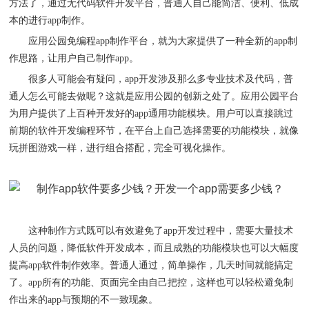
方法了
，
通过无代码软件开发平台，普通人
自己
能简洁
、
便利
、
低成
本的进行
app
制作。
应用公园免编程
app
制作平台，就为大家提供了一种全新的
app
制
作思路，让用户自己制作
app
。
很多人可能会有疑问，
app
开发
涉及
那么多专业技术及代码，普
通人怎么可能去做呢？这就是
应用公园
的创新之处了。应用公园平台
为用户提供了上百种开发好的
app
通用功能模块。用户可以直接跳过
前期的软件开发编程环节，在平台上自己选择需要的功能模块，就像
玩拼图游戏一样，进行组合搭配，完全可视化操作。
这种制作方式既可以有效避免了
app
开发过程中，需要大量技术
人员的问题，降低软件开发成本，而且成熟的功能模块也可以大幅度
提高
app
软件制作效率
。
普通人通过，简单操作，几天时间就能搞定
了
。
app
所有的功能
、
页面完全由自己把控，这样也可以轻松避免制
作出来的
app
与预期的不一致现象。