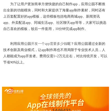
为了让用户更加简单方便快捷的自己制作
app
，应用公园不断推
出全新的功能模块，同时和大家提供了海量
app
制作素材，同时还有
上百套配置好的
app
模板，这些模板包括电商商城
app
、
新闻资讯
app
、
外卖配送
app
、
同城生活
app
、
社区聊天
app
等等，大家可以挑选
自己喜欢的模板，较后一件
套用
，
10
分钟完成
app
制作。
利用应用公园
开发一个
app
需要多少钱
呢
？
应用公园
通过全新的
技术创新及商业模式，让
app
制作再也不用局限于专业技术人员，人
人都能成为
app
开发者。费用
仅需
1~2
万元左右，对比传统开发，可以
节省
以上。
90%
1446431