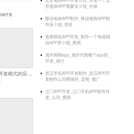
北京电商APP开发公司_开发一个北
5.小程序LOGO，小程序名字和小程序介绍。
京电商APP需要多少钱_价格
注：在小程序，注册前，多49人；如果没有，
商城开发
移动电商APP制作_移动电商APP制
名，这意味着需要准备服务器和注册域名(需要
作多少钱_排名
内，早2小时内可以通过。
电商网站APP开发_制作一个电商网
较后，小程序出版了它。通过后，配置小程序
站APP多少钱_费用
的管理后台了。
海外购物app_海外代购哪个app好_
开发，请咨询010-
开发_排行
53675951
武汉手机APP开发制作_武汉APP开
app开发票_app开发模式的应用
发制作公司哪家好_定制_推广
0
本文仅代表作者个人观点，并非SEO研究会网
解更多关于资讯的信息
江门APP开发_江门手机APP软件开
发_公司_费用