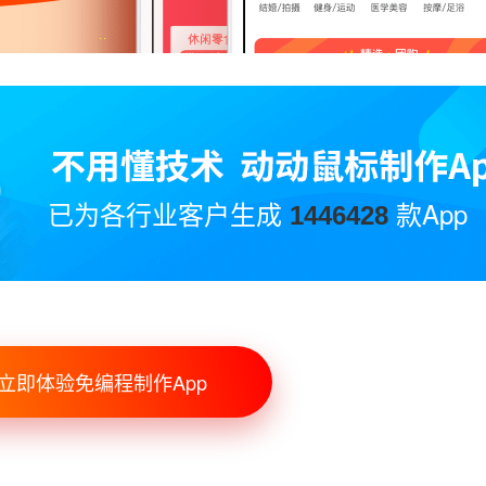
已为各行业客户生成
款App
1446428
立即体验免编程制作App