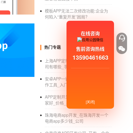
如果你的用户还需要安卓App和苹果APP，
模板APP无法二次修改功能:企业为
何陷入“重复开发”困局?
借助免编程
应用开发平台
，技术不再神秘和昂贵
微信小程序从开发到上线需要什么流
在线咨询
信小程序自2021年2月正式上线以来，一直
热门专题
售前咨询热线
序，小游戏、工具小程序，官网小程序，
本地
13590461663
了新的突破，那么你需要成为什么样的小程序
上海APP定制_上海APP定制外包公
司有哪些_手机开发外包
首先是个体工商户和企业组织，其中有些人功
限制。注册时，他们需要提供：
安卓APP一键制作_安卓APP一键制
作工具_入门教程_价格
1.营业执照企业或个体工商户)
APP定制开发_APP定制开发公司哪
2.组织机构代码证(三证合一，个体工商户不要求
[关闭]
家好_价格_平台
3.法人身份证正反面照片，非法人的经营者也
珠海电商app开发_在珠海开发一个
电商app多少钱_公司
4.公章(证明信要求，个人可提供法人签名)