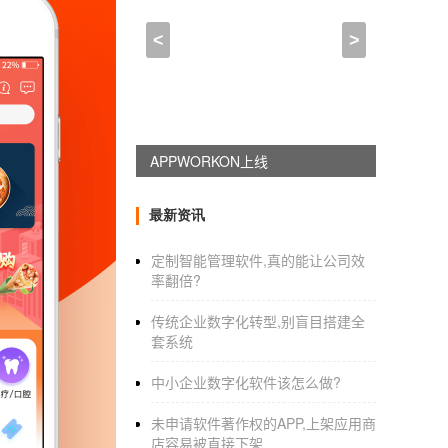
开发平台同时发布为小程序
<
>
2022-01-08 01:45:00
来自于
应用公园
不会敲代码可以制作APP吗？
对于大多数人来说，小程序，开发是一件非常
APPWORKON上线
如果你想做一个项目，只能找外包和公司或者
最新资讯
发成本，通常在几万到几十万之间，项目相对
定制智能管理软件,真的能让公司效
率翻倍?
小程序开发
涉及前端的开发和后端的开发即使
传统企业数字化转型,别盲目搭建全
那么，不会编程的人真的对开发和小程序？没
套系统
当然，答案是否定的，通过免编程制作系统的
中小企业数字化软件该怎么做?
等行业的后端数据服务。app开发平台免编程
小
未申请软件著作权的APP,上架应用商
发布后的运营期间，还可以通过运营管理后台
店容易被直接下架