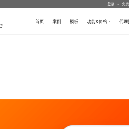
登录
●
免费
首页
案例
模板
功能&价格
代理
3